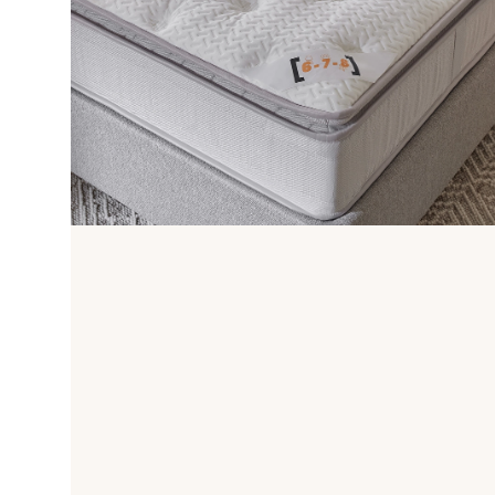
DHT Yay
No-turn