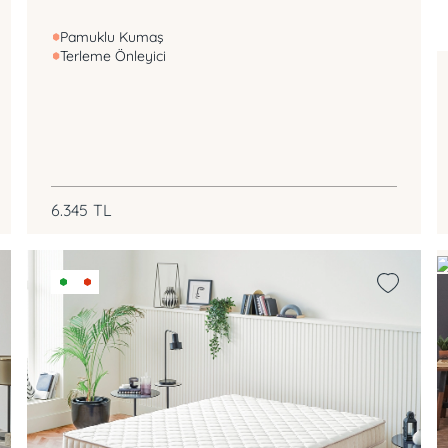
Pamuklu Kumaş
Terleme Önleyici
6.345
TL