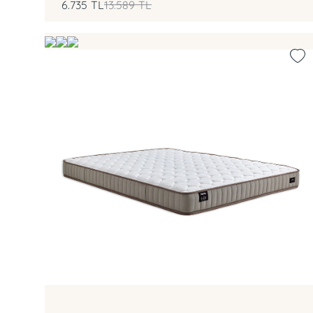
6.735
TL
13.589
TL
DHT Yay
Aloe Vera