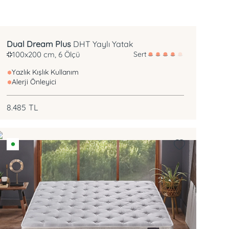
DHT Yay
Çift Taraflı Kullanım
Dual Dream Plus
DHT Yaylı Yatak
100x200 cm, 6 Ölçü
Sert
Yazlık Kışlık Kullanım
Alerji Önleyici
8.485
TL