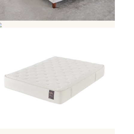
7 Bölgeli Pocket Yay
Visco Sünger