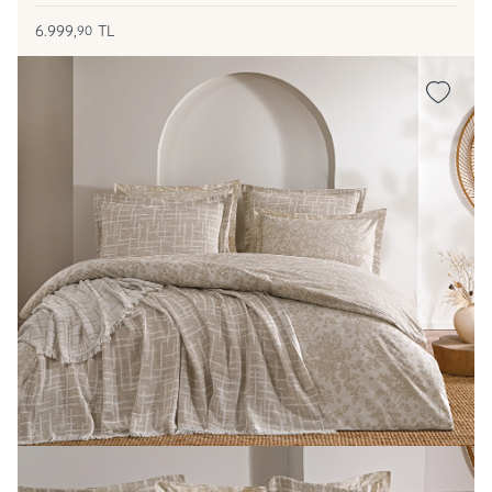
6.999,
TL
90