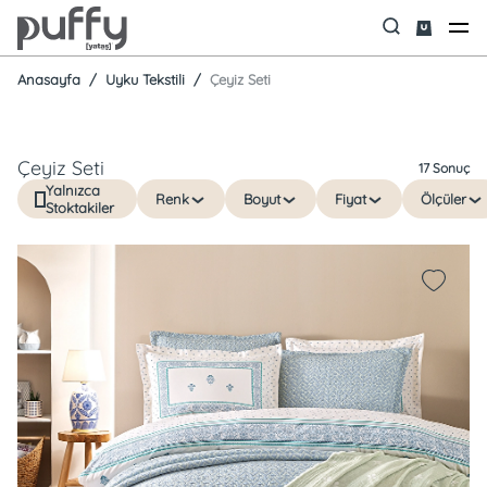
Anasayfa
Uyku Tekstili
Çeyiz Seti
Çeyiz Seti
17 Sonuç
Yalnızca
Renk
Boyut
Fiyat
Ölçüler
Stoktakiler