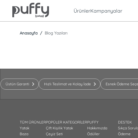
Ürünler
Kampanyalar
Anasayfa
Blog Yazıları
Üstün Garanti
Hızlı Teslimat ve Kolay İade
Esnek Ödeme Seçe
TÜM ÜRÜNLER
POPÜLER KATEGORİLER
PUFFY
DESTEK
Yatak
Çift Kişilik Yatak
Hakkımızda
Sıkça Sorul
Baza
Çeyiz Seti
Ödüller
Ödeme