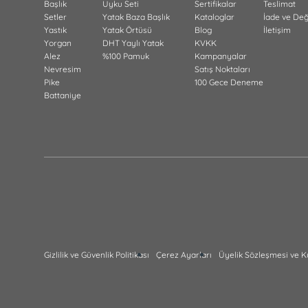
Başlık
Uyku Seti
Sertifikalar
Teslimat
Setler
Yatak Baza Başlık
Kataloglar
İade ve De
Yastık
Yatak Örtüsü
Blog
İletişim
Yorgan
DHT Yaylı Yatak
KVKK
Alez
%100 Pamuk
Kampanyalar
Nevresim
Satış Noktaları
Pike
100 Gece Deneme
Battaniye
Gizlilik ve Güvenlik Politikası
Çerez Ayarları
Üyelik Sözleşmesi ve K