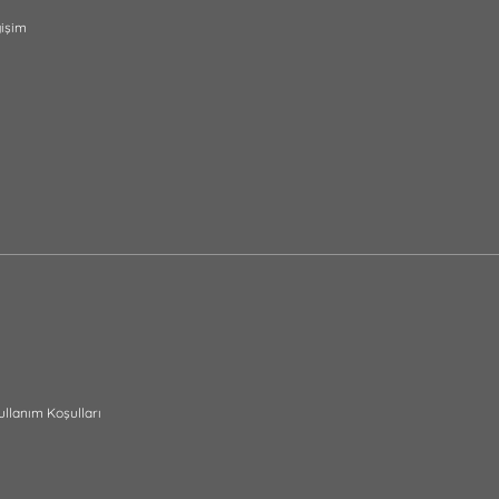
ğişim
ullanım Koşulları