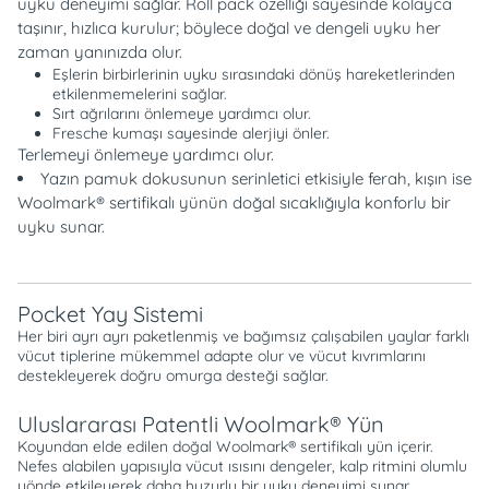
uyku deneyimi sağlar. Roll pack özelliği sayesinde kolayca
taşınır, hızlıca kurulur; böylece doğal ve dengeli uyku her
zaman yanınızda olur.
Eşlerin birbirlerinin uyku sırasındaki dönüş hareketlerinden
etkilenmemelerini sağlar.
Sırt ağrılarını önlemeye yardımcı olur.
Fresche kumaşı sayesinde alerjiyi önler.
Terlemeyi önlemeye yardımcı olur.
Yazın pamuk dokusunun serinletici etkisiyle ferah, kışın ise
Woolmark® sertifikalı yünün doğal sıcaklığıyla konforlu bir
uyku sunar.
Pocket Yay Sistemi
Her biri ayrı ayrı paketlenmiş ve bağımsız çalışabilen yaylar farklı
vücut tiplerine mükemmel adapte olur ve vücut kıvrımlarını
destekleyerek doğru omurga desteği sağlar.
Uluslararası Patentli Woolmark® Yün
Koyundan elde edilen doğal Woolmark® sertifikalı yün içerir.
Nefes alabilen yapısıyla vücut ısısını dengeler, kalp ritmini olumlu
yönde etkileyerek daha huzurlu bir uyku deneyimi sunar.