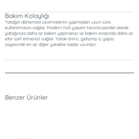
Bakım Kolaylığı
Yatağın dönemsel çevirmelerini yapmadan uzun süre
kullanılmasını sağlar. Modern hızlı yaşam tarzına paralel olarak
yatağınıza daha az bakım yapmanızı ve bakım sırasında daha az
efor sarf etmenizi sağlar. Yatak ömrü, gelişmiş iç yapısı
sayesinde en az diğer yataklar kadar uzundur.
Özellikler
Ödeme Seçenekleri
Teslimat ve İade Koşulları
Benzer Ürünler