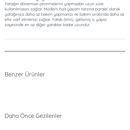
Yatağın dönemsel çevirmelerini yapmadan uzun süre
kullanılmasını sağlar. Modern hızlı yaşam tarzına paralel olarak
yatağınıza daha az bakım yapmanızı ve bakım sırasında daha az
efor sarf etmenizi sağlar. Yatak ömrü, gelişmiş iç yapısı
sayesinde en az diğer yataklar kadar uzundur.
Özellikler
Ödeme Seçenekleri
Teslimat ve İade Koşulları
Benzer Ürünler
Daha Önce Gezilenler