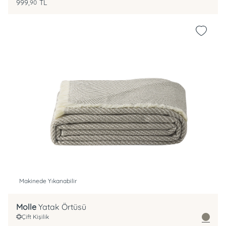
999,
TL
90
Makinede Yıkanabilir
Molle
Yatak Örtüsü
Çift Kişilik