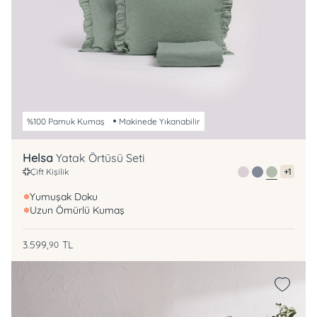
%100 Pamuk Kumaş
Makinede Yıkanabilir
Helsa
Yatak Örtüsü Seti
Çift Kişilik
+1
Yumuşak Doku
Uzun Ömürlü Kumaş
3.599,
TL
90