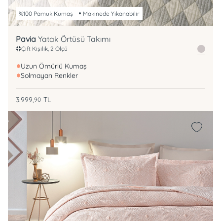
%100 Pamuk Kumaş
Makinede Yıkanabilir
Pavia
Yatak Örtüsü Takımı
Çift Kişilik, 2 Ölçü
Uzun Ömürlü Kumaş
Solmayan Renkler
3.999,
TL
90