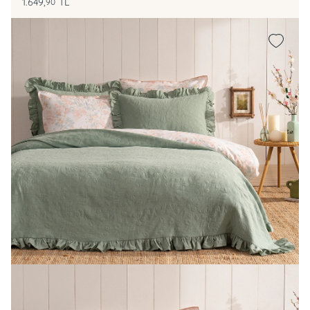
1.649,
TL
90