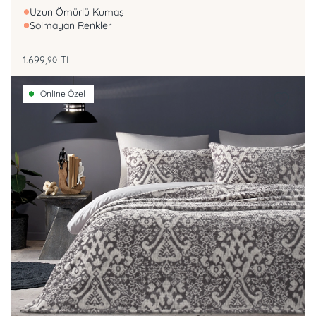
Uzun Ömürlü Kumaş
Solmayan Renkler
1.699,
TL
90
Online Özel