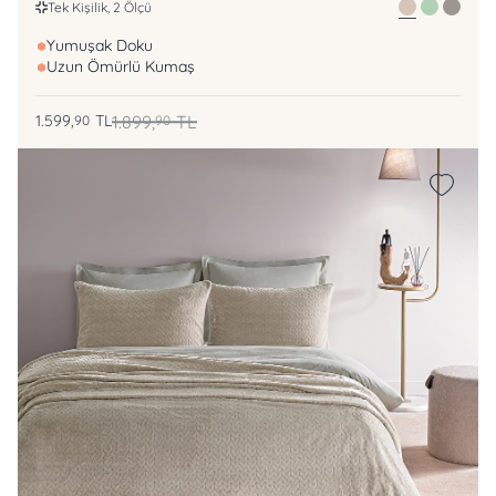
Tek Kişilik, 2 Ölçü
Yumuşak Doku
Uzun Ömürlü Kumaş
1.599,
TL
1.899,
TL
90
90