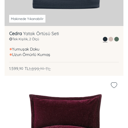
Makinede Yıkanabilir
Cedra
Yatak Örtüsü Seti
Tek Kişilik, 2 Ölçü
Yumuşak Doku
Uzun Ömürlü Kumaş
1.599,
TL
1.899,
TL
90
90