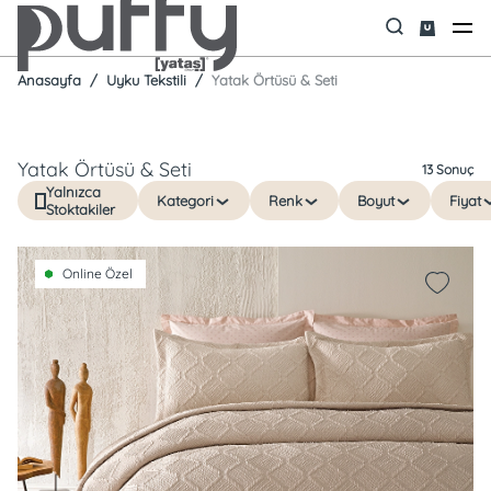
Anasayfa
Uyku Tekstili
Yatak Örtüsü & Seti
Yatak Örtüsü & Seti
13 Sonuç
Yalnızca
Kategori
Renk
Boyut
Fiyat
Stoktakiler
Online Özel