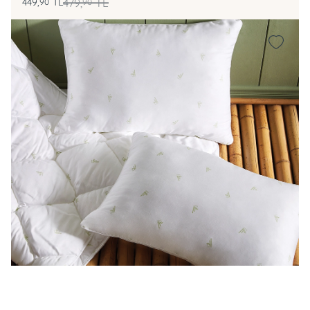
449,
TL
479,
TL
90
90