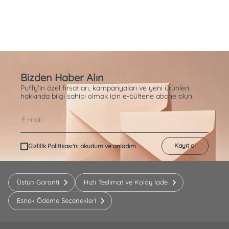
Bizden Haber Alın
Puffy'in özel fırsatları, kampanyaları ve yeni ürünleri
hakkında bilgi sahibi olmak için e-bültene abone olun.
Kayıt ol
Gizlilik Politikası
'nı okudum ve anladım
Üstün Garanti
Hızlı Teslimat ve Kolay İade
Esnek Ödeme Seçenekleri