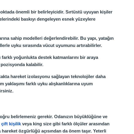
tada önemli bir belirleyicidir. Sırtüstü uyuyan kişiler
lgelerindeki baskıyı dengeleyen esnek yüzeylere
arına sahip modelleri değerlendirebilir. Bu yapı, yatağın
lerle uyku sırasında vücut uyumunu artırabilirler.
 farklı yoğunlukta destek katmanlarını bir araya
 pozisyonda kalabilir.
atakta hareket izolasyonu sağlayan teknolojiler daha
ım yaklaşımı farklı uyku alışkanlıklarına uyum
rsiniz.
 doğru belirlemeniz gerekir. Odanızın büyüklüğüne ve
,
çift kişilik
veya king size gibi farklı ölçüler arasından
a hareket özgürlüğü açısından da önem taşır. Yeterli