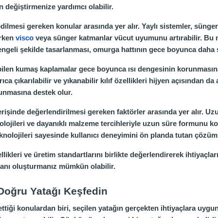
 değiştirmenize yardımcı olabilir.
dilmesi gereken konular arasında yer alır. Yaylı sistemler, süng
irken
visco
veya sünger katmanlar vücut uyumunu artırabilir. Bu ned
engeli şekilde tasarlanması, omurga hattının gece boyunca daha s
abilen kumaş kaplamalar gece boyunca ısı dengesinin korunmasın
rıca çıkarılabilir ve yıkanabilir kılıf özellikleri hijyen açısından 
sunmasına destek olur.
erişinde değerlendirilmesi gereken faktörler arasında yer alır. U
olojileri ve dayanıklı malzeme tercihleriyle uzun süre formunu kor
knolojileri sayesinde kullanıcı deneyimini ön planda tutan çözüm
kleri ve üretim standartlarını birlikte değerlendirerek ihtiyaçlar
lanı oluşturmanız mümkün olabilir.
 Doğru Yatağı Keşfedin
ettiği konulardan biri, seçilen yatağın gerçekten ihtiyaçlara uyg