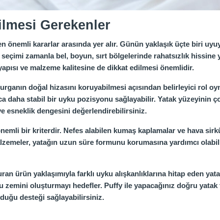
ilmesi Gerekenler
 önemli kararlar arasında yer alır. Günün yaklaşık üçte biri uyuy
 seçimi zamanla bel, boyun, sırt bölgelerinde rahatsızlık hissine 
 yapısı ve malzeme kalitesine de dikkat edilmesi önemlidir.
ganın doğal hizasını koruyabilmesi açısından belirleyici rol oyn
a daha stabil bir uyku pozisyonu sağlayabilir. Yatak yüzeyinin 
e esneklik dengesini değerlendirebilirsiniz.
 önemli bir kriterdir. Nefes alabilen kumaş kaplamalar ve hava s
malzemeler, yatağın uzun süre formunu korumasına yardımcı olabil
şturan ürün yaklaşımıyla farklı uyku alışkanlıklarına hitap eden yat
 zemini oluşturmayı hedefler. Puffy ile yapacağınız doğru yatak te
duğu desteği sağlayabilirsiniz.