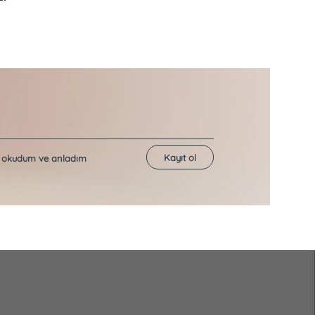
Kayıt ol
ı okudum ve anladım