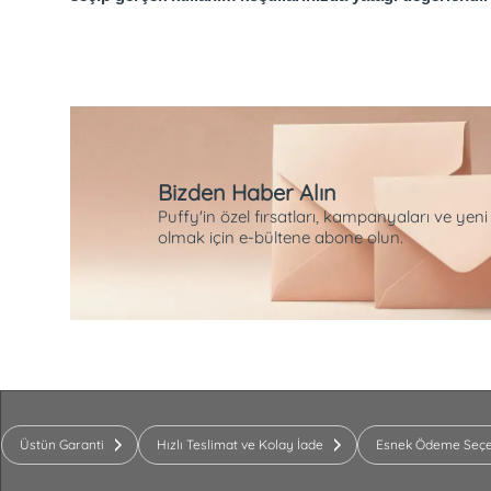
Bizden Haber Alın
Puffy'in özel fırsatları, kampanyaları ve yeni
olmak için e-bültene abone olun.
Üstün Garanti
Hızlı Teslimat ve Kolay İade
Esnek Ödeme Seçe