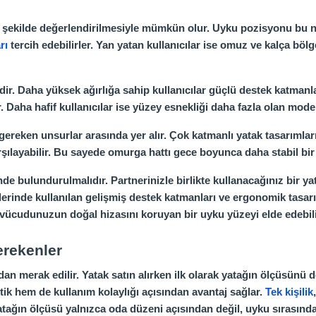
u şekilde değerlendirilmesiyle mümkün olur. Uyku pozisyonu bu nok
rı
tercih edebilirler. Yan yatan kullanıcılar ise omuz ve kalça bö
idir. Daha yüksek ağırlığa sahip kullanıcılar güçlü destek katmanl
 Daha hafif kullanıcılar ise yüzey esnekliği daha fazla olan model
gereken unsurlar arasında yer alır. Çok katmanlı yatak tasarımları
rşılayabilir. Bu sayede omurga hattı gece boyunca daha stabil bir
de bulundurulmalıdır. Partnerinizle birlikte kullanacağınız bir y
llerinde kullanılan gelişmiş destek katmanları ve ergonomik tasar
ücudunuzun doğal hizasını koruyan bir uyku yüzeyi elde edebili
erekenler
dan merak edilir. Yatak satın alırken ilk olarak yatağın ölçüsünü
ik hem de kullanım kolaylığı açısından avantaj sağlar.
Tek kişilik
atağın ölçüsü yalnızca oda düzeni açısından değil, uyku sırasınd