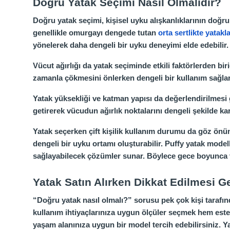
Doğru Yatak Seçimi Nasıl Olmalıdır?
Doğru yatak seçimi, kişisel uyku alışkanlıklarının doğr
genellikle omurgayı dengede tutan
orta sertlikte yatakla
yönelerek daha dengeli bir uyku deneyimi elde edebilir.
Vücut ağırlığı da yatak seçiminde etkili faktörlerden bir
zamanla çökmesini önlerken dengeli bir kullanım sağlar.
Yatak yüksekliği ve katman yapısı da değerlendirilmesi 
getirerek vücudun ağırlık noktalarını dengeli şekilde ka
Yatak seçerken çift kişilik kullanım durumu da göz önün
dengeli bir uyku ortamı oluşturabilir. Puffy yatak mode
sağlayabilecek çözümler sunar. Böylece gece boyunca v
Yatak Satın Alırken Dikkat Edilmesi G
“Doğru yatak nasıl olmalı?” sorusu pek çok kişi tarafın
kullanım ihtiyaçlarınıza uygun ölçüler seçmek hem estet
yaşam alanınıza uygun bir model tercih edebilirsiniz. Y