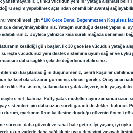
nsıtmayabilir. Çünkü vücudun yeni bir yatağa alışması belirli b
oğru seçim yapabilmek açısından önemli bir avantaj sağlayabilir
rar verebilmesi için “
100 Gece Dene, Beğenmezsen Koşulsuz İa
amınızda deneyimleyebilirsiniz. Yatağın sunduğu destek yapısını
edebilirsiniz. Böylece yalnızca kısa süreli mağaza denemesi bağlı
aturanın kesildiği gün başlar. İlk 30 gece ise vücudun yatağa alışm
u süreçte vücudunuz yeni destek sistemine uyum sağlar ve uyku p
ansını daha sağlıklı şekilde değerlendirebilirsiniz.
lerinizi karşılamadığını düşünürseniz, belirli koşullar dahilinde 
 fiziksel olarak zarar görmemiş olması gerekir. Onaylanan iade s
e edilir. Bu sistem, kullanıcıların yatak alışverişinde yaşayabilec
eciyle sınırlı kalmaz. Puffy yatak modelleri aynı zamanda uzun sü
 sistemleri için daha uzun süreli garanti destekleri bulunur. Puf
r. Bu durum, markanın ürün kalitesine duyduğu güvenin önemli göst
sürecini daha güvenli ve rahat hale getirir. İyi yaşam, iyi uyku 
erek uzun vadede daha sağlıklı bir uyku deneyimi yaşayabilirsini