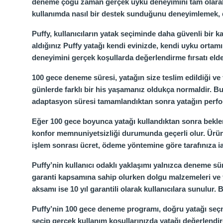
deneme çoğu zaman gerçek uyku deneyimini tam olarak ya
kullanımda nasıl bir destek sunduğunu deneyimlemek, d
Puffy, kullanıcıların yatak seçiminde daha güvenli bir ka
aldığınız Puffy yatağı kendi evinizde, kendi uyku ort
deneyimini gerçek koşullarda değerlendirme fırsatı elde 
100 gece deneme süresi, yatağın size teslim edildiği ve f
günlerde farklı bir his yaşamanız oldukça normaldir. B
adaptasyon süresi tamamlandıktan sonra yatağın perform
Eğer 100 gece boyunca yatağı kullandıktan sonra beklenti
konfor memnuniyetsizliği durumunda geçerli olur. Ürünün
işlem sonrası ücret, ödeme yöntemine göre tarafınıza iad
Puffy’nin kullanıcı odaklı yaklaşımı yalnızca deneme sür
garanti kapsamına sahip olurken dolgu malzemeleri ve yay
aksamı ise 10 yıl garantili olarak kullanıcılara sunulu
Puffy’nin 100 gece deneme programı, doğru yatağı seçme 
seçip gerçek kullanım koşullarınızda yatağı değerlendir