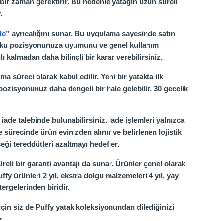
ir zaman gerektirir. Bu nedenle yatağın uzun süreli
.
de
” ayrıcalığını sunar. Bu uygulama sayesinde satın
, uyku pozisyonunuza uyumunu ve genel kullanım
 kalmadan daha bilinçli bir karar verebilirsiniz.
a süreci olarak kabul edilir. Yeni bir yatakta ilk
ozisyonunuz daha dengeli bir hale gelebilir. 30 gecelik
iade talebinde bulunabilirsiniz. İade işlemleri yalnızca
ürecinde ürün evinizden alınır ve belirlenen lojistik
eği tereddütleri azaltmayı hedefler.
reli bir garanti avantajı da sunar. Ürünler genel olarak
fy ürünleri 2 yıl, ekstra dolgu malzemeleri 4 yıl, yay
ergelerinden biridir.
için siz de Puffy yatak koleksiyonundan dilediğinizi
z.