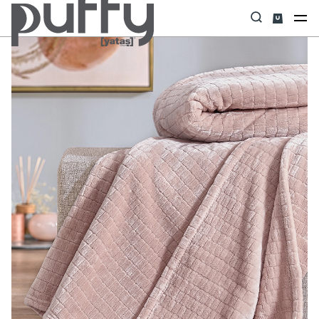
Anasayfa
Uyku Tekstili
Battaniye & Battaniyeli Set
Trinity