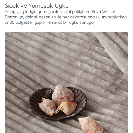
Sıcak ve Yumuşak Uyku
Dikey çizgileriyle yumuşacık hissini pekiştiren Sova Welsoft
Battaniye, dalgalı desenleri ile her dekorasyona uyum sağlarken
%100 polyester yapısı ile rahat bir uyku sunuyor.