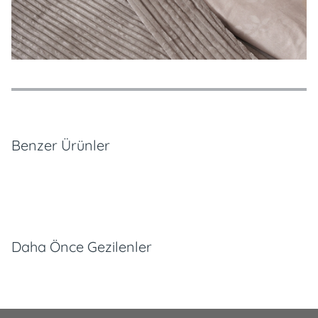
Özellikler
Ödeme Seçenekleri
Teslimat ve İade Koşulları
Benzer Ürünler
Daha Önce Gezilenler