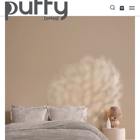
Anasayfa
Uyku Tekstili
Battaniye & Battaniyeli Set
Sova