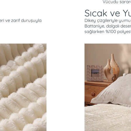
Vücudu sararak
Sıcak ve 
eri ve zarif duruşuyla
Dikey çizgileriyle yumu
Battaniye, dalgalı des
sağlarken %100 polyeste