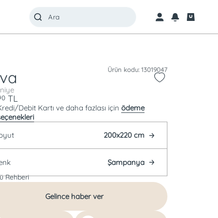
Ürün kodu: 13019047
va
niye
TL
90
Kredi/Debit Kartı ve daha fazlası için
ödeme
seçenekleri
oyut
200x220 cm
enk
Şampanya
ü Rehberi
Gelince haber ver