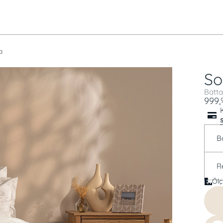
a
So
Batta
999,
B
R
Ölç