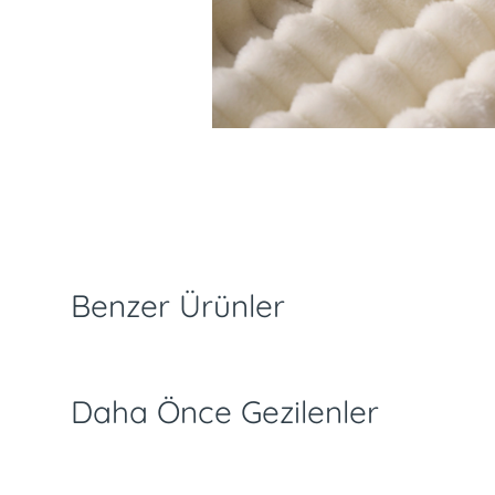
slimat ve İade Koşulları
Ödeme Seçenekleri
Özellikler
Benzer Ürünler
Daha Önce Gezilenler