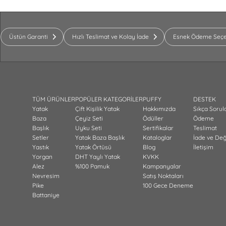
Üstün Garanti
Hızlı Teslimat ve Kolay İade
Esnek Ödeme Seçe
TÜM ÜRÜNLER
POPÜLER KATEGORİLER
PUFFY
DESTEK
Yatak
Çift Kişilik Yatak
Hakkımızda
Sıkça Sorul
Baza
Çeyiz Seti
Ödüller
Ödeme
Başlık
Uyku Seti
Sertifikalar
Teslimat
Setler
Yatak Baza Başlık
Kataloglar
İade ve De
Yastık
Yatak Örtüsü
Blog
İletişim
Yorgan
DHT Yaylı Yatak
KVKK
Alez
%100 Pamuk
Kampanyalar
Nevresim
Satış Noktaları
Pike
100 Gece Deneme
Battaniye