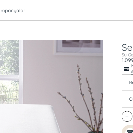
mpanyalar
S
Su Ge
1.099
R
Ö