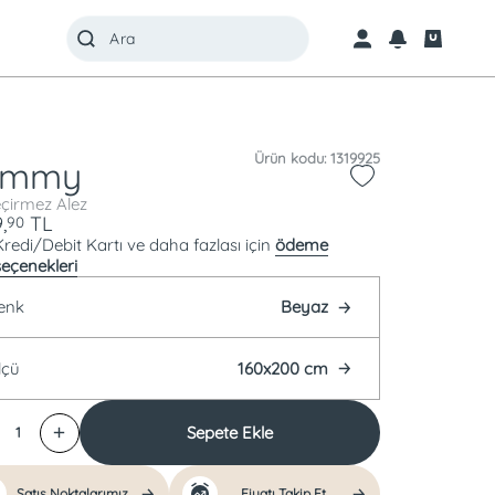
Ürün kodu: 1319925
emmy
çirmez Alez
,
TL
90
Kredi/Debit Kartı ve daha fazlası için
ödeme
seçenekleri
enk
Beyaz
lçü
160x200 cm
Sepete Ekle
1
Satış Noktalarımız
Fiyatı Takip Et