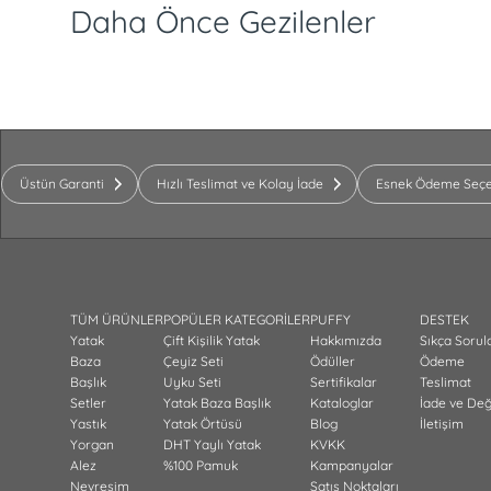
Daha Önce Gezilenler
Üstün Garanti
Hızlı Teslimat ve Kolay İade
Esnek Ödeme Seçe
TÜM ÜRÜNLER
POPÜLER KATEGORİLER
PUFFY
DESTEK
Yatak
Çift Kişilik Yatak
Hakkımızda
Sıkça Sorul
Baza
Çeyiz Seti
Ödüller
Ödeme
Başlık
Uyku Seti
Sertifikalar
Teslimat
Setler
Yatak Baza Başlık
Kataloglar
İade ve De
Yastık
Yatak Örtüsü
Blog
İletişim
Yorgan
DHT Yaylı Yatak
KVKK
Alez
%100 Pamuk
Kampanyalar
Nevresim
Satış Noktaları