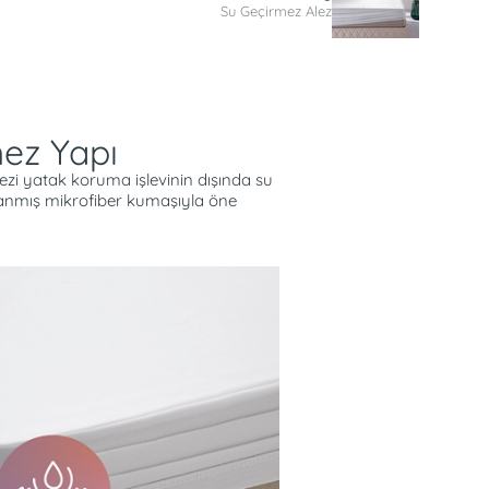
Su Geçirmez Alez
mez Yapı
i yatak koruma işlevinin dışında su
lanmış mikrofiber kumaşıyla öne