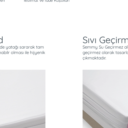
eri
Teslimat ve İade Koşulları
d
Sıvı Geçir
nde yatağı sararak tam
Semmy Su Geçirmez alez
bilr olması ile hijyenik
geçirmez olarak tasar
çıkmaktadır.