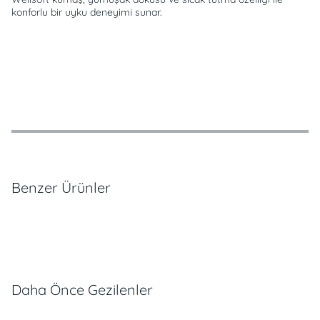
konforlu bir uyku deneyimi sunar.
Özellikler
Ödeme Seçenekleri
Teslimat ve İade Koşulları
Benzer Ürünler
Daha Önce Gezilenler