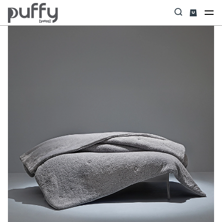
Anasayfa
Yastık & Yorgan & Alez
Yorgan
Mellove