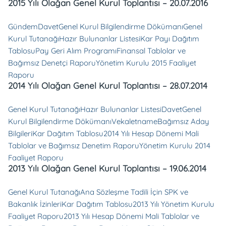
2015 Yılı Olağan Genel Kurul Toplantısı – 20.07.2016
Gündem
Davet
Genel Kurul Bilgilendirme Dökümanı
Genel
Kurul Tutanağı
Hazır Bulunanlar Listesi
Kar Payı Dağıtım
Tablosu
Pay Geri Alım Programı
Finansal Tablolar ve
Bağımsız Denetçi Raporu
Yönetim Kurulu 2015 Faaliyet
Raporu
2014 Yılı Olağan Genel Kurul Toplantısı – 28.07.2014
Genel Kurul Tutanağı
Hazır Bulunanlar Listesi
Davet
Genel
Kurul Bilgilendirme Dökümanı
Vekaletname
Bağımsız Aday
Bilgileri
Kar Dağıtım Tablosu
2014 Yılı Hesap Dönemi Mali
Tablolar ve Bağımsız Denetim Raporu
Yönetim Kurulu 2014
Faaliyet Raporu
2013 Yılı Olağan Genel Kurul Toplantısı – 19.06.2014
Genel Kurul Tutanağı
Ana Sözleşme Tadili İçin SPK ve
Bakanlık İzinleri
Kar Dağıtım Tablosu
2013 Yılı Yönetim Kurulu
Faaliyet Raporu
2013 Yılı Hesap Dönemi Mali Tablolar ve