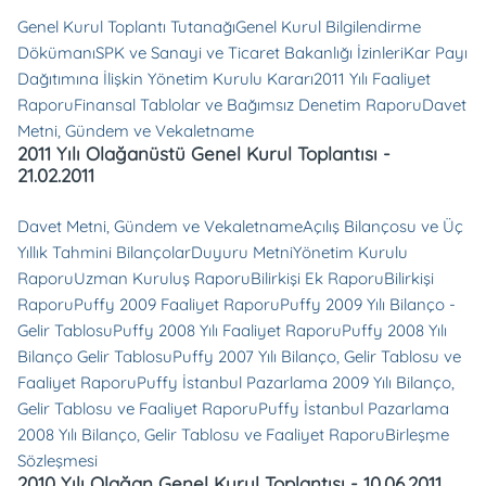
Genel Kurul Toplantı Tutanağı
Genel Kurul Bilgilendirme
Dökümanı
SPK ve Sanayi ve Ticaret Bakanlığı İzinleri
Kar Payı
Dağıtımına İlişkin Yönetim Kurulu Kararı
2011 Yılı Faaliyet
Raporu
Finansal Tablolar ve Bağımsız Denetim Raporu
Davet
Metni, Gündem ve Vekaletname
2011 Yılı Olağanüstü Genel Kurul Toplantısı -
21.02.2011
Davet Metni, Gündem ve Vekaletname
Açılış Bilançosu ve Üç
Yıllık Tahmini Bilançolar
Duyuru Metni
Yönetim Kurulu
Raporu
Uzman Kuruluş Raporu
Bilirkişi Ek Raporu
Bilirkişi
Raporu
Puffy 2009 Faaliyet Raporu
Puffy 2009 Yılı Bilanço -
Gelir Tablosu
Puffy 2008 Yılı Faaliyet Raporu
Puffy 2008 Yılı
Bilanço Gelir Tablosu
Puffy 2007 Yılı Bilanço, Gelir Tablosu ve
Faaliyet Raporu
Puffy İstanbul Pazarlama 2009 Yılı Bilanço,
Gelir Tablosu ve Faaliyet Raporu
Puffy İstanbul Pazarlama
2008 Yılı Bilanço, Gelir Tablosu ve Faaliyet Raporu
Birleşme
Sözleşmesi
2010 Yılı Olağan Genel Kurul Toplantısı - 10.06.2011