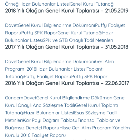
Örneği
Hazır Bulunanlar Listesi
Genel Kurul Tutanağı
2018 Yılı Olağan Genel Kurul Toplantısı – 21.05.2019
Davet
Genel Kurul Bilgilendirme Dökümanı
Puffy Faaliyet
Raporu
Puffy SPK Rapor
Genel Kurul Tutanağı
Hazır
Bulunanlar Listesi
SPK ve GTB Onaylı Tadil Metinleri
2017 Yılı Olağan Genel Kurul Toplantısı – 31.05.2018
Davet
Genel Kurul Bilgilendirme Dökümanı
Geri Alım
Programı 2018
Hazır Bulunanlar Listesi
Toplantı
Tutanağı
Puffy Faaliyet Raporu
Puffy SPK Rapor
2016 Yılı Olağan Genel Kurul Toplantısı – 22.06.2017
Gündem
Davet
Genel Kurul Bilgilendirme Dökümanı
Genel
Kurul Onaylı Ana Sözleşme Tadili
Genel Kurul Toplantı
Tutanağı
Hazır Bulunanlar Listesi
Esas Sözleşme Tadil
Metinleri
Kar Payı Dağıtım Tablosu
Finansal Tablolar ve
Bağımsız Denetçi Raporu
Hisse Geri Alım Programı
Yönetim
Kurulu 2016 Faaliyet Raporu