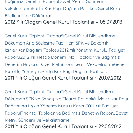
Bağımsız Denetim Raporu
Davet Metni , Gündem ,
Vekaletname
Puffy Kar Payı Dağıtım Politikası
Genel Kurul
Bilgilendirme Dökümanı
2012 Yılı Olağan Genel Kurul Toplantısı – 05.07.2013
Genel Kurul Toplantı Tutanağı
Genel Kurul Bilgilendirme
Dökümanı
Ana Sözleşme Tadili İçin SPK ve Bakanlık
İzinleri
Kar Dağıtım Tablosu
2012 Yılı Yönetim Kurulu Faaliyet
Raporu
2012 Yılı Hesap Dönemi Mali Tablolar ve Bağımsız
Denetim Raporu
Davet Metni , Gündem , Vekaletname
Genel
Kurul İç Yönergesi
Puffy Kar Payı Dağıtım Politikası
2011 Yılı Olağan Genel Kurul Toplantısı - 20.07.2012
Genel Kurul Toplantı Tutanağı
Genel Kurul Bilgilendirme
Dökümanı
SPK ve Sanayi ve Ticaret Bakanlığı İzinleri
Kar Payı
Dağıtımına İlişkin Yönetim Kurulu Kararı
2011 Yılı Faaliyet
Raporu
Finansal Tablolar ve Bağımsız Denetim Raporu
Davet
Metni, Gündem ve Vekaletname
2011 Yılı Olağan Genel Kurul Toplantısı - 22.06.2012