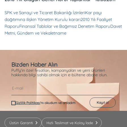
SPK ve Sanayi ve Ticaret Bakanlığı İzinleri
Kar payı
dağıtımına ilişkin Yönetim Kurulu kararı
2010 Yılı Faaliyet
Raporu
Finansal Tablolar ve Bağımsız Denetim Raporu
Davet
Metni, Gündem ve Vekaletname
Bizden Haber Alın
Puffy'in özel fırsatları, kampanyaları ve yeni ürünleri
hakkında bilgi sahibi olmak için e-bültene abone olun.
Kayıt ol
Gizlilik Politikası
'nı okudum ve anladım
Üstün Garanti
Hızlı Teslimat ve Kolay İade