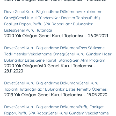
Davet
Genel Kurul Bilgilendirme Dökümanı
Vekaletname
Örneği
Genel Kurul Gündemi
Kar Dağıtım Tablosu
Puffy
Faaliyet Raporu
Puffy SPK Rapor
Hazır Bulunanlar
Listesi
Genel Kurul Tutanağı
2020 Yılı Olağan Genel Kurul Toplantısı – 26.05.2021
Davet
Genel Kurul Bilgilendirme Dökümanı
Esas Sözleşme
Tadil Metinleri
Vekaletname Örneği
Genel Kurul Gündemi
Hazır
Bulunanlar Listesi
Genel Kurul Tutanağı
Geri Alım Programı
2020 Yılı Olağanüstü Genel Kurul Toplantısı –
28.11.2020
Davet
Genel Kurul Bilgilendirme Dökümanı
Genel Kurul
Toplantı Tutanağı
Hazır Bulunanlar Listesi
Temettü Ödemesi
2019 Yılı Olağan Genel Kurul Toplantısı – 15.05.2020
Davet
Genel Kurul Bilgilendirme Dökümanı
Puffy Faaliyet
Raporu
Puffy SPK Rapor
Genel Kurul Gündemi
Vekaletname