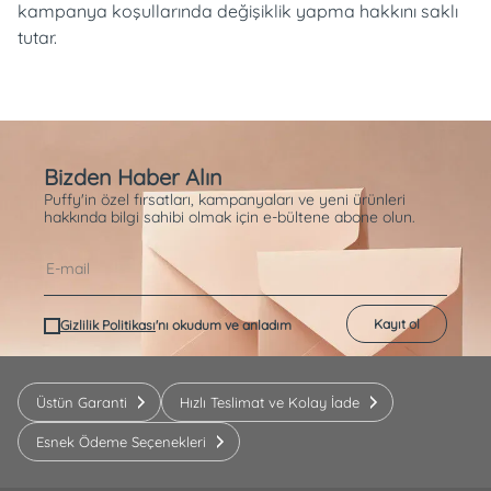
kampanya koşullarında değişiklik yapma hakkını saklı
tutar.
Bizden Haber Alın
Puffy'in özel fırsatları, kampanyaları ve yeni ürünleri
hakkında bilgi sahibi olmak için e-bültene abone olun.
Kayıt ol
Gizlilik Politikası
'nı okudum ve anladım
Üstün Garanti
Hızlı Teslimat ve Kolay İade
Esnek Ödeme Seçenekleri