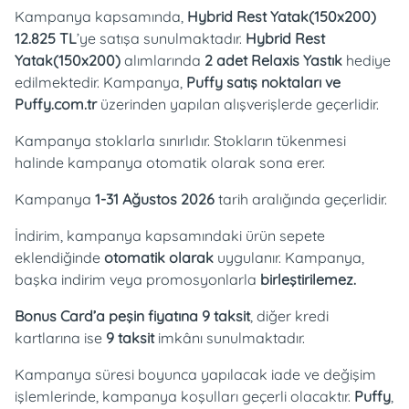
Kampanya kapsamında,
Hybrid Rest Yatak(150x200)
12.825 TL
’ye satışa sunulmaktadır.
Hybrid Rest
Yatak(150x200)
alımlarında
2 adet Relaxis Yastık
hediye
edilmektedir. Kampanya,
Puffy satış noktaları ve
Puffy.com.tr
üzerinden yapılan alışverişlerde geçerlidir.
Kampanya stoklarla sınırlıdır. Stokların tükenmesi
halinde kampanya otomatik olarak sona erer.
Kampanya
1-31 Ağustos 2026
tarih aralığında geçerlidir.
İndirim, kampanya kapsamındaki ürün sepete
eklendiğinde
otomatik olarak
uygulanır. Kampanya,
başka indirim veya promosyonlarla
birleştirilemez.
Bonus Card’a peşin fiyatına 9 taksit
, diğer kredi
kartlarına ise
9 taksit
imkânı sunulmaktadır.
Kampanya süresi boyunca yapılacak iade ve değişim
işlemlerinde, kampanya koşulları geçerli olacaktır.
Puffy
,