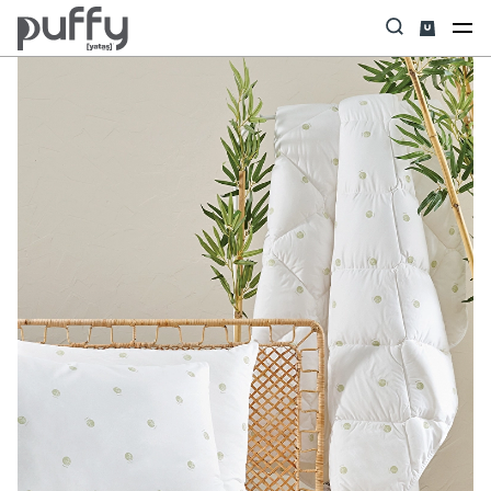
Anasayfa
Yastık & Yorgan & Alez
Yorgan
Gronn