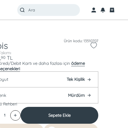
Ürün kodu: 13510707
ois
Takımı
,
TL
90
Kredi/Debit Kartı ve daha fazlası için
ödeme
seçenekleri
oyut
Tek Kişilik
enk
Mürdüm
ü Rehberi
Sepete Ekle
1