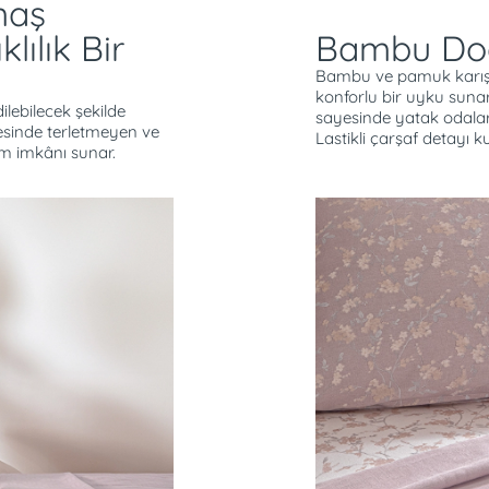
maş
lılık Bir
Bambu Doğ
Bambu ve pamuk karışı
konforlu bir uyku sunar
ilebilecek şekilde
sayesinde yatak odaları
sinde terletmeyen ve
Lastikli çarşaf detayı k
ım imkânı sunar.