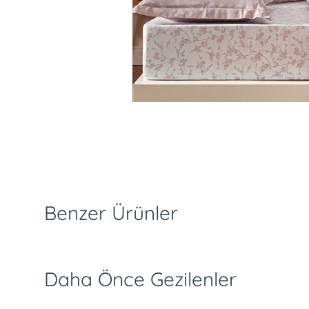
slimat ve İade Koşulları
Ödeme Seçenekleri
Kampanyalar
Özellikler
Benzer Ürünler
Daha Önce Gezilenler