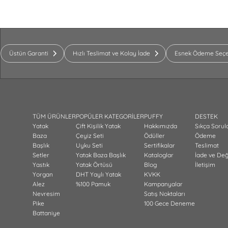
Üstün Garanti
Hızlı Teslimat ve Kolay İade
Esnek Ödeme Seçe
TÜM ÜRÜNLER
POPÜLER KATEGORİLER
PUFFY
DESTEK
Yatak
Çift Kişilik Yatak
Hakkımızda
Sıkça Sorul
Baza
Çeyiz Seti
Ödüller
Ödeme
Başlık
Uyku Seti
Sertifikalar
Teslimat
Setler
Yatak Baza Başlık
Kataloglar
İade ve De
Yastık
Yatak Örtüsü
Blog
İletişim
Yorgan
DHT Yaylı Yatak
KVKK
Alez
%100 Pamuk
Kampanyalar
Nevresim
Satış Noktaları
Pike
100 Gece Deneme
Battaniye