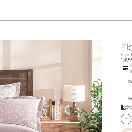
El
Pike 
1.499
B
R
Ölç