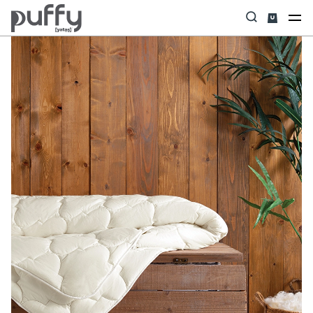
Anasayfa
Yastık & Yorgan & Alez
Yorgan
Dulcet