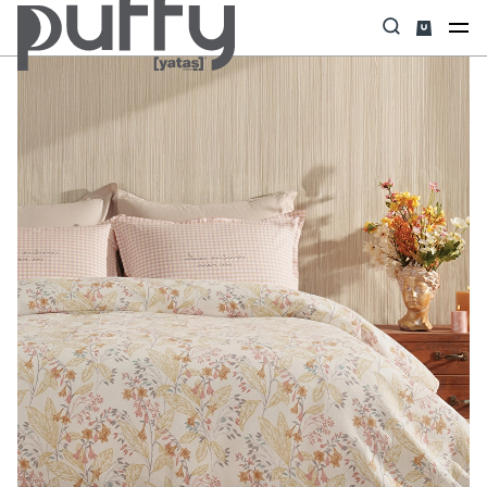
Anasayfa
Uyku Tekstili
Pike & Pike Takımı
Beatto