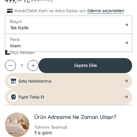
499,
TL
599,
TL
Kredi/Debit Kartı ve daha fazlası için
ödeme seçenekleri
Boyut
Tek Kişilik
Renk
Krem
Ölçü Rehberi
Sepete Ekle
1
Satış Noktalarımız
Fiyatı Takip Et
Ürün Adresime Ne Zaman Ulaşır?
Tahmini Teslimat:
3 iş günü