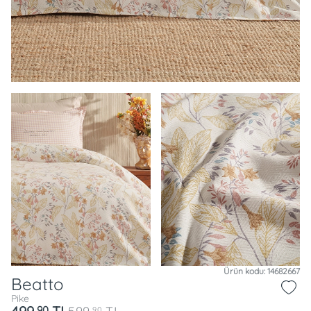
Ürün kodu: 14682667
Beatto
Pike
90
90