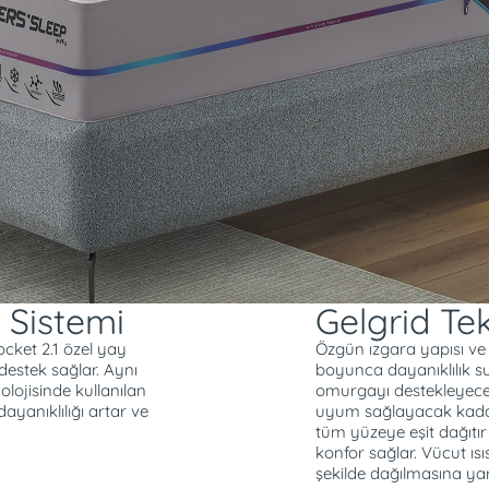
Ekstra Dayanıklılık v
inlik hissi ile melatonin
ya geçişi hızlanır. Uykuda
u sunar.ProPocket 2.1 özel
 yaptığı bölgelere doğru
artnerinizin hareketlerini
n telleri yatağın
asarımında kullanılan özel
ı sayesinde hava
ğın nefes almasını
sini korur.
 Sistemi
Gelgrid Tek
ocket 2.1 özel yay
Özgün ızgara yapısı ve y
 destek sağlar. Aynı
boyunca dayanıklılık su
lojisinde kullanılan
omurgayı destekleyece
dayanıklılığı artar ve
uyum sağlayacak kadar
tüm yüzeye eşit dağıt
konfor sağlar. Vücut ısı
şekilde dağılmasına yar