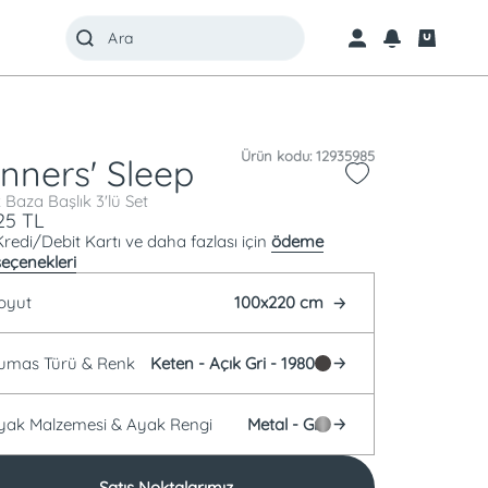
Ürün kodu: 12935985
nners' Sleep
 Baza Başlık 3'lü Set
25
TL
Kredi/Debit Kartı ve daha fazlası için
ödeme
seçenekleri
oyut
100x220 cm
Kumas Türü &
Renk
Keten -
Açık Gri - 19808
Ayak Malzemesi &
Ayak Rengi
Metal -
Gri
Satış Noktalarımız