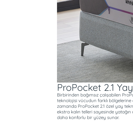
laktik asidin birikimi önlenir. Ser
hormonu yükselir ve derin uyku
dönmeleri azaltarak verimli uyk
yay teknolojisi vücudun basınç
desteği sağlar. Uyku esnasında p
hissetmenizi engeller. Ekstra kalı
dayanıklılığını artırır. Yatağın t
Spacer kumaş, 3 boyutlu yapıs
geçirgenliğine imkan verir. Yata
kolaylaştırırken ideal nem denge
ProPocket 2.1 Yay
Birbirinden bağımsız çalışabilen ProP
teknolojisi vücudun farklı bölgelerine
zamanda ProPocket 2.1 özel yay tekno
ekstra kalın telleri sayesinde yatağın 
daha konforlu bir yüzey sunar.