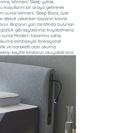
lanmış Winners’ Sleep yatak,
 koşullarını bir araya getirerek
mı sunar.Winners’ Sleep Baza, özel
 dikkat çekerken bazanın kavisli
 korur. Bazanın yan tarafında bulunan
, gözlük gibi eşyalarınızı koyabilmeniz
anı sunar.Modern tasarıma sahip
 okuma lambasıyla fonksiyonel
tik ve hareketli olan okuma
irip keyifle kitabınızı okuyabilirsiniz.
ekilde dağıtarak omuz, sırt ve bel
stekleyen yapılar oluşturur.
snek yapısı, yatak üzerinde
ile destek sağlayarak vücut
ksimum konfor sağlar.
yecek kadar sert ama aynı
m sağlayacak kadar
 giderilmesine katkı sağlar.
uyku sırasındaki dönüş
enmemelerini sağlar.
ksiklğini azaltarak, kaslarda
laştırır.