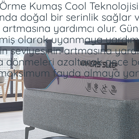
 Örme Kumaş Cool Teknolojisi
nda doğal bir serinlik sağlar 
n artmasına yardımcı olur. Gü
miş olarak uyanmaya yardımcı
n seviyesinin artmasına yardı
 dönmeleri azaltarak gece 
maksimum fayda almaya yardı