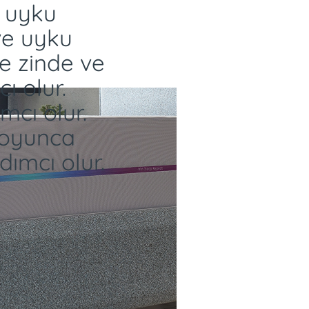
 uyku
ve uyku
ne zinde ve
 olur.
mcı olur.
boyunca
mcı olur.