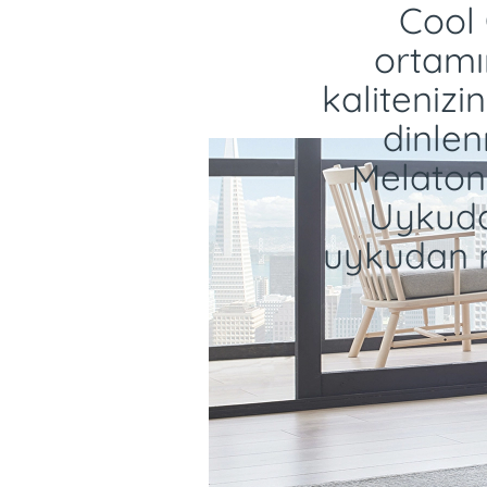
Cool
ortamı
kalitenizi
dinlen
Melatoni
Uykuda
uykudan 