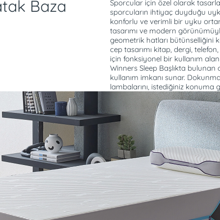
atak Baza
Sporcular için özel olarak tasar
sporcuların ihtiyaç duyduğu uyku
konforlu ve verimli bir uyku orta
tasarımı ve modern görünümüyle
geometrik hatları bütünselliğini
cep tasarımı kitap, dergi, telefon
için fonksiyonel bir kullanım al
Winners Sleep Başlıkta bulunan
kullanım imkanı sunar. Dokunma
lambalarını, istediğiniz konuma get
ün ızgara yapısı ve
Vücut ağırlığını eşit ş
bölgelerini nazikçe de
10+ yıl boyunca
GelGrid Teknolojisi; E
hareket edildiğinde b
e omurgayı destekleyecek
basıncını azaltır, ma
 uyum sağlayacak kadar da
Tüm vücudu destekle
 yüzeye eşit dağıtır ve
zamanda şekline uyu
nfor sağlar. Vücut ısısını
yumuşaktır.
Fiziksel yorgunlukların
ekilde dağılmasına yardımcı
Eşlerin birbirlerinin 
hip kumaş ile hücrelerdeki
hareketlerinden etkil
rda biriken laktik asit
Hücrelerdeki oksijen e
ı dindirmeye yardımcı
biriken laktik asidi uzak
şı sayesinde hücrelerdeki