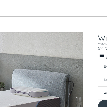
Wi
Yatak
52.2
B