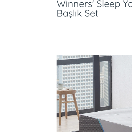
Winners' Sleep Y
Başlık Set
GelGrid teknolojisi; Özg
yüksek elastik özelliği 
dayanıklılık sunar.
Nasıl uyursanız uyuyun, sırt v
kadar güçlü, vücudun şekline
yumuşaktır. Vücut basıncını tüm
minimum basınç ile maksimum ko
hapsetmez, ısının dengeli bir ş
olur.LactiTech⁺ teknolojisine sa
oksijen miktarını artırarak kasla
miktarını azaltır, kas ağrıların
olur.Serinletici etkili Cool kuma