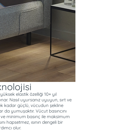
e Ekstra Konfor
nolojisi
üksek elastik özelliği 10+ yıl
nar. Nasıl uyursanız uyuyun, sırt ve
k kadar güçlü, vücudun şekline
 da yumuşaktır. Vücut basıncını
ır ve minimum basınç ile maksimum
sını hapsetmez, ısının dengeli bir
dımcı olur.