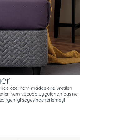
ye yardımcı olur.
uyku sırasındaki dönüş
enmemelerini sağlar.
ger
erinde özel ham maddelerle üretilen
gerler hem vücuda uygulanan basıncı
irgenliği sayesinde terlemeyi