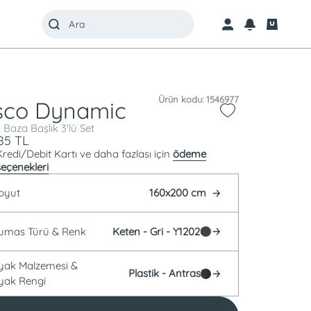
Ürün kodu: 1546977
sco Dynamic
 Baza Başlık 3'lü Set
85
TL
Kredi/Debit Kartı ve daha fazlası için
ödeme
seçenekleri
oyut
160x200 cm
Kumas Türü &
Renk
Keten -
Gri - Y12020
Ayak Malzemesi &
Plastik -
Antrasit
yak Rengi