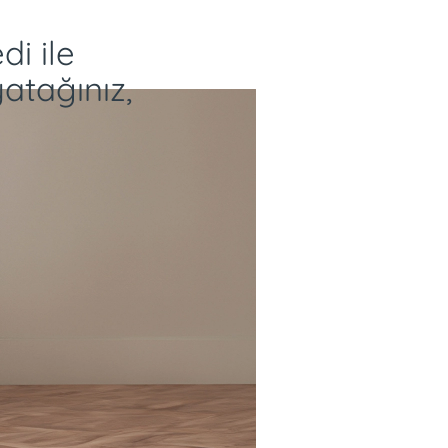
di ile
atağınız,