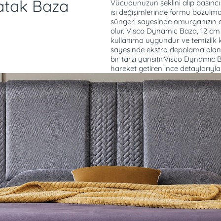
atak Baza
Vücudunuzun şeklini alıp basıncı 
ısı değişimlerinde formu bozulma
süngeri sayesinde omurganızın 
olur. Visco Dynamic Baza, 12 cm
kullanıma uygundur ve temizlik ko
sayesinde ekstra depolama alanı
bir tarzı yansıtır.Visco Dynamic B
hareket getiren ince detaylarıyla
miyle yatağınızı
Alerji riskini önlemeye
Sabahları yorgun uya
k günkü formunda
yardımcı olur.