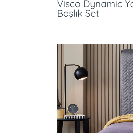
Visco Dynamic Y
Başlık Set
Dayanıklı DHT yay siste
uzun yıllar boyunca il