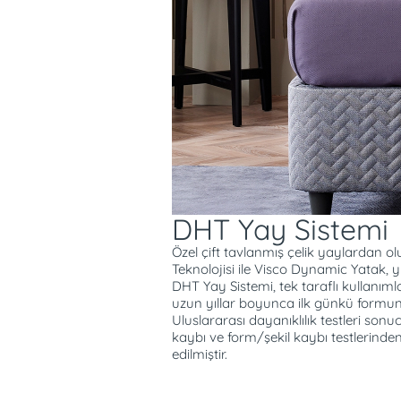
kullanmanızı sağlar.
Yüksek konforlu uyku pediyle uy
ekstra rahat uykular sunar. Ya
bırakmayan No-Turn teknolojisi 
kullanım kolaylığı sunar. Fresch
alerji riskini ve kötü koku ol
olur. Visco Dynamic Baza, çökme
konstrüksiyonu sayesinde uzun 
imkanı sunar.
DHT Yay Sistemi
Özel çift tavlanmış çelik yaylardan 
Teknolojisi ile Visco Dynamic Yatak, 
DHT Yay Sistemi, tek taraflı kullanıml
uzun yıllar boyunca ilk günkü formun
Uluslararası dayanıklılık testleri son
kaybı ve form/şekil kaybı testlerinden
edilmiştir.