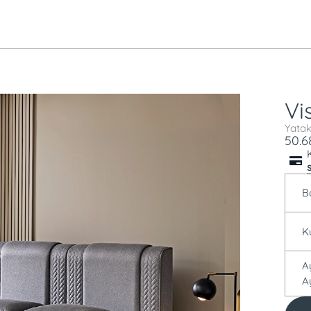
Vi
Yatak
50.6
B
A