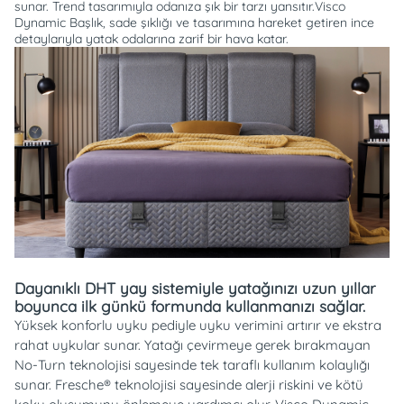
sunar. Trend tasarımıyla odanıza şık bir tarzı yansıtır.Visco
Dynamic Başlık, sade şıklığı ve tasarımına hareket getiren ince
detaylarıyla yatak odalarına zarif bir hava katar.
Dayanıklı DHT yay sistemiyle yatağınızı uzun yıllar
boyunca ilk günkü formunda kullanmanızı sağlar.
Yüksek konforlu uyku pediyle uyku verimini artırır ve ekstra
rahat uykular sunar. Yatağı çevirmeye gerek bırakmayan
No-Turn teknolojisi sayesinde tek taraflı kullanım kolaylığı
sunar. Fresche® teknolojisi sayesinde alerji riskini ve kötü