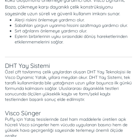
koku oluşumunu önlemeye yardımcı olur. Visco Dynamic
Baza, çökmeye karşı dayanıklı çelik konstrüksiyonu
sayesinde uzun süreli ve güvenli kullanım imkanı sunar.
Alerji riskini önlemeye yardımcı olur.
Sabahları yorgun uyanma hissini azaltmaya yardımcı olur.
Sırt ağrılarını önlemeye yardımcı olur.
Eşlerin birbirlerinin uyku sırasındaki dönüş hareketlerinden
etkilenmemelerini sağlar.
DHT Yay Sistemi
Özel çift tavlanmış çelik yaylardan oluşan DHT Yay Teknolojisi ile
Visco Dynamic Yatak, yıllara meydan okur. DHT Yay Sistemi, tek
taraflı kullanımlarda bile yatağınızın uzun yıllar boyunca ilk günkü
formunda kalmasını sağlar. Uluslararası dayanıklılık testleri
sonucunda ölçülen yükseklik kaybı ve form/şekil kaybı
testlerinden başarılı sonuç elde edilmiştir.
Visco Sünger
Puffy için Yataş tesislerinde özel ham maddelerle üretilen açık
hücreli Visco süngerler hem vücuda uygulanan basıncı hem de
yüksek hava geçirgenliği sayesinde terlemeyi önemli ölçüde
azaltır.