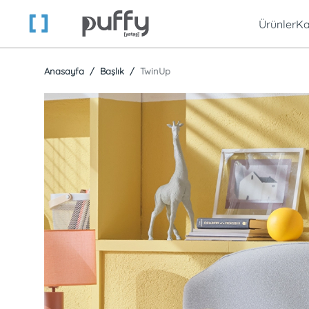
Ürünler
Ka
Anasayfa
Başlık
TwinUp