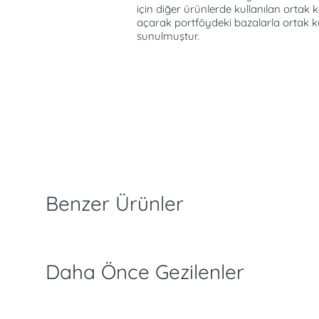
için diğer ürünlerde kullanılan ortak k
açarak portföydeki bazalarla ortak k
sunulmuştur.
slimat ve İade Koşulları
Ödeme Seçenekleri
Özellikler
Benzer Ürünler
Daha Önce Gezilenler