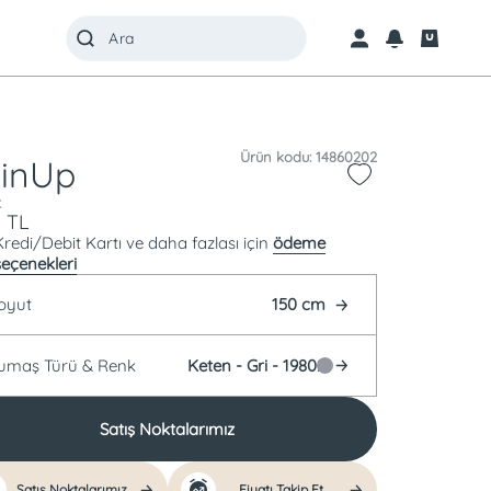
Ürün kodu: 14860202
inUp
k
5
TL
Kredi/Debit Kartı ve daha fazlası için
ödeme
seçenekleri
oyut
150 cm
Kumaş Türü &
Renk
Keten -
Gri - 19802
Satış Noktalarımız
Satış Noktalarımız
Fiyatı Takip Et