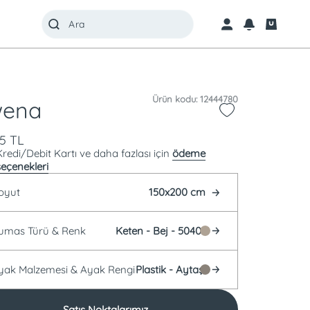
Ürün kodu: 12444780
wena
85
TL
Kredi/Debit Kartı ve daha fazlası için
ödeme
seçenekleri
oyut
150x200 cm
Kumas Türü &
Renk
Keten -
Bej - 50401
Ayak Malzemesi &
Ayak Rengi
Plastik -
Aytaşı
Satış Noktalarımız