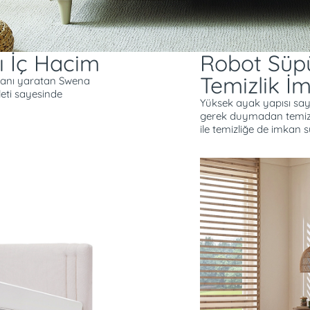
lı İç Hacim
Robot Süpü
Temizlik İ
lanı yaratan Swena
leti sayesinde
Yüksek ayak yapısı say
gerek duymadan temizli
ile temizliğe de imkan s