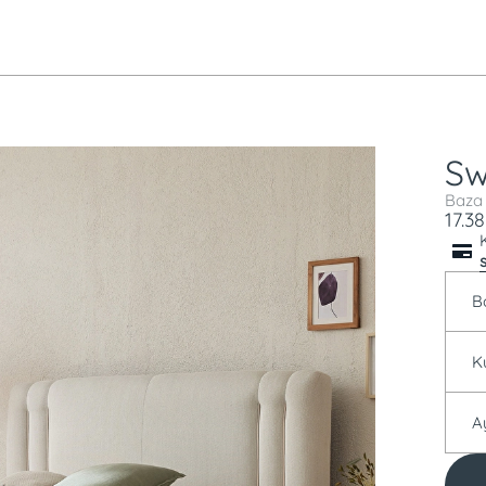
S
Baza
17.3
B