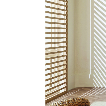
Çökmeye karşı dayanıklı 
Swena Baza, çökmeye karşı daya
konstrüksiyonu sayesinde uzun 