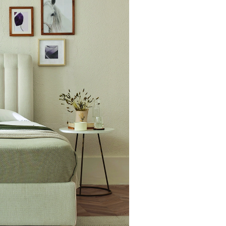
 Hacim
yumlu
klı Çelik Konstrüksiyon