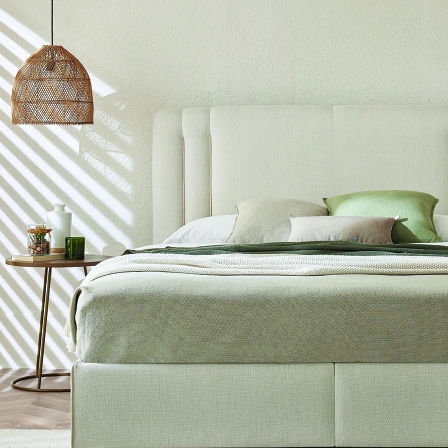
olarak üretilir.
Geniş ve Kullanışlı İç
Robot Süpürgelere U
nıklı çelik
Çökmeye Karşı Dayanı
süreli ve güvenli kullanım