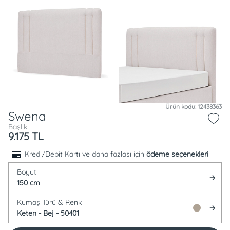
Ürün kodu: 12438363
Swena
Başlık
9.175
TL
Kredi/Debit Kartı ve daha fazlası için
ödeme seçenekleri
Boyut
150 cm
Kumaş Türü &
Renk
Keten -
Bej - 50401