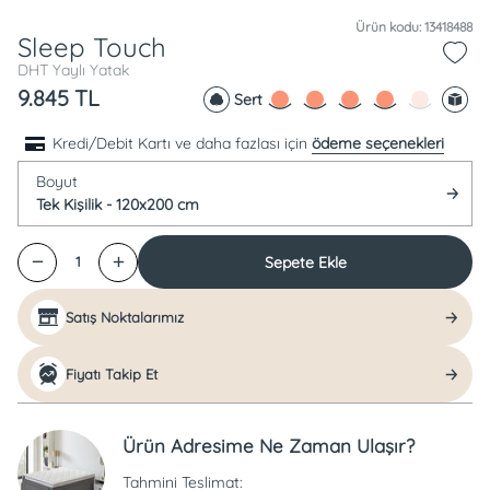
Ürün kodu: 13418488
Sleep Touch
DHT Yaylı Yatak
9.845
TL
Sert
Kredi/Debit Kartı ve daha fazlası için
ödeme seçenekleri
Boyut
Tek Kişilik - 120x200 cm
Sepete Ekle
1
Satış Noktalarımız
Fiyatı Takip Et
Ürün Adresime Ne Zaman Ulaşır?
Tahmini Teslimat: