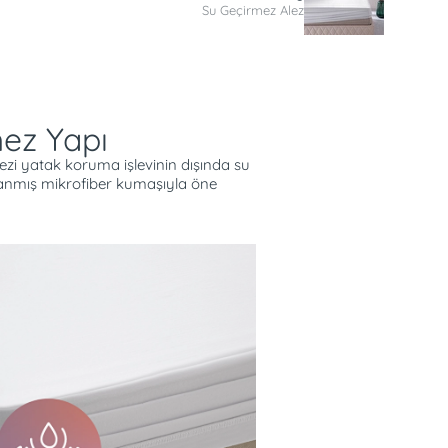
Su Geçirmez Alez
mez Yapı
i yatak koruma işlevinin dışında su
lanmış mikrofiber kumaşıyla öne