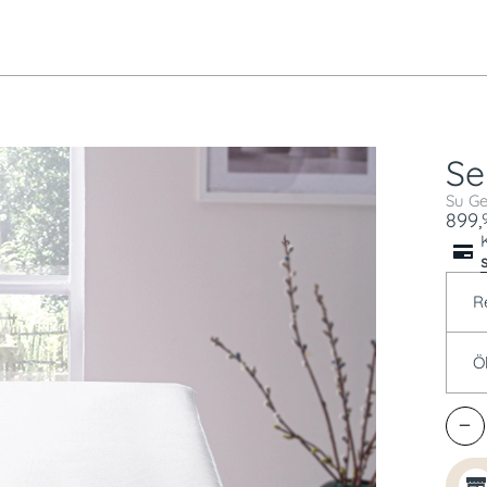
S
Su Ge
899,
R
Ö