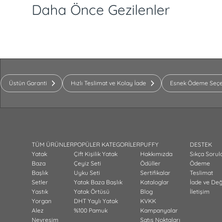
Daha Önce Gezilenler
Üstün Garanti
Hızlı Teslimat ve Kolay İade
Esnek Ödeme Seçe
TÜM ÜRÜNLER
POPÜLER KATEGORİLER
PUFFY
DESTEK
Yatak
Çift Kişilik Yatak
Hakkımızda
Sıkça Sorul
Baza
Çeyiz Seti
Ödüller
Ödeme
Başlık
Uyku Seti
Sertifikalar
Teslimat
Setler
Yatak Baza Başlık
Kataloglar
İade ve De
Yastık
Yatak Örtüsü
Blog
İletişim
Yorgan
DHT Yaylı Yatak
KVKK
Alez
%100 Pamuk
Kampanyalar
Nevresim
Satış Noktaları