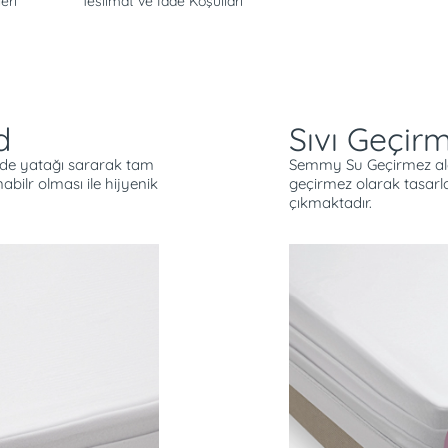
eri
Teslimat ve İade Koşulları
d
Sıvı Geçir
nde yatağı sararak tam
Semmy Su Geçirmez alez
bilr olması ile hijyenik
geçirmez olarak tasar
çıkmaktadır.