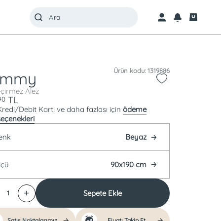
Ürün kodu: 1319886
emmy
çirmez Alez
TL
90
Kredi/Debit Kartı ve daha fazlası için
ödeme
seçenekleri
enk
Beyaz
lçü
90x190 cm
Sepete Ekle
1
Satış Noktalarımız
Fiyatı Takip Et