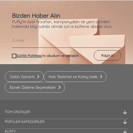
Bizden Haber Alın
Puffy'in özel fırsatları, kampanyaları ve yeni ürünleri
hakkında bilgi sahibi olmak için e-bültene abone olun.
Kayıt ol
Gizlilik Politikası
'nı okudum ve anladım
Üstün Garanti
Hızlı Teslimat ve Kolay İade
Esnek Ödeme Seçenekleri
TÜM ÜRÜNLER
POPÜLER KATEGORİLER
PUFFY