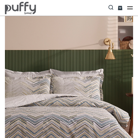
Anasayfa
Uyku Tekstili
Nevresim Takımı & Seti
Rolf