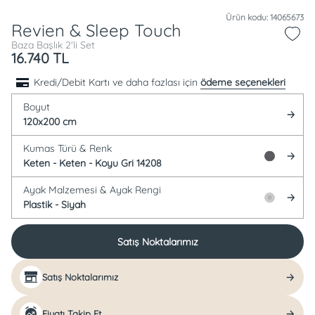
Ürün kodu: 14065673
Revien & Sleep Touch
Baza Başlık 2'li Set
16.740
TL
Kredi/Debit Kartı ve daha fazlası için
ödeme seçenekleri
Boyut
120x200 cm
Kumas Türü &
Renk
Keten -
Keten - Koyu Gri 14208
Ayak Malzemesi &
Ayak Rengi
Plastik -
Siyah
Satış Noktalarımız
Satış Noktalarımız
Fiyatı Takip Et