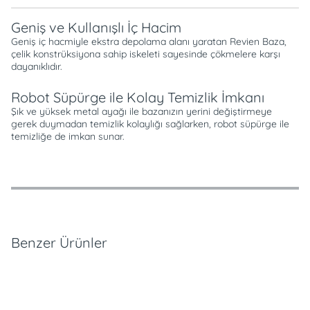
Geniş ve Kullanışlı İç Hacim
Geniş iç hacmiyle ekstra depolama alanı yaratan Revien Baza,
çelik konstrüksiyona sahip iskeleti sayesinde çökmelere karşı
dayanıklıdır.
Robot Süpürge ile Kolay Temizlik İmkanı
Şık ve yüksek metal ayağı ile bazanızın yerini değiştirmeye
gerek duymadan temizlik kolaylığı sağlarken, robot süpürge ile
temizliğe de imkan sunar.
Özellikler
Ödeme Seçenekleri
Teslimat ve İade Koşulları
Benzer Ürünler