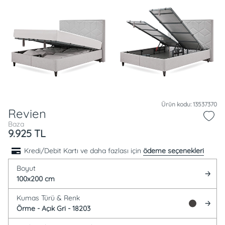
Ürün kodu: 13537370
Revien
Baza
9.925
TL
Kredi/Debit Kartı ve daha fazlası için
ödeme seçenekleri
Boyut
100x200 cm
Kumas Türü &
Renk
Örme -
Açık Gri - 18203