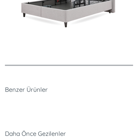
Özellikler
Ödeme Seçenekleri
Teslimat ve İade Koşulları
Benzer Ürünler
Daha Önce Gezilenler