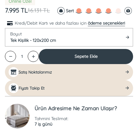
Online Özel
7.995
TL
16.131
TL
Sert
Kredi/Debit Kartı ve daha fazlası için
ödeme seçenekleri
Boyut
Tek Kişilik - 120x200 cm
Sepete Ekle
1
Satış Noktalarımız
Fiyatı Takip Et
Ürün Adresime Ne Zaman Ulaşır?
Tahmini Teslimat:
7 iş günü