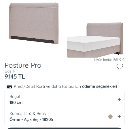
Ürün kodu: 13611910
Posture Pro
Başlık
9.145
TL
Kredi/Debit Kartı ve daha fazlası için
ödeme seçenekleri
Boyut
180 cm
Kumaş Türü &
Renk
Örme -
Açık Bej - 18205