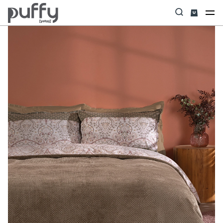
Anasayfa
Uyku Tekstili
Nevresim Takımı & Seti
Pore