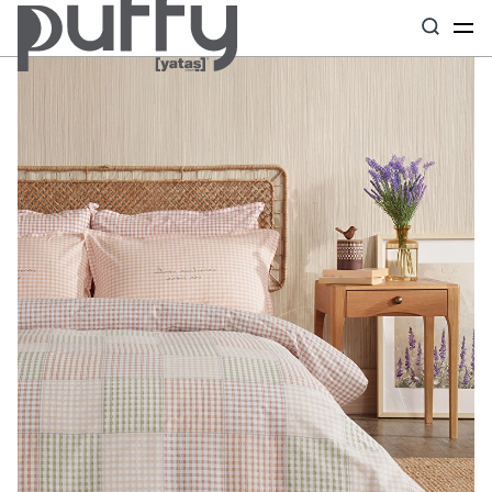
Anasayfa
Uyku Tekstili
Nevresim Takımı & Seti
Ottavia