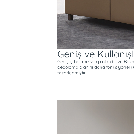
Çökmeye karşı dayanıklı 
Orva Baza, çökmeye karşı dayan
sayesinde uzun süreli ve güvenl
Geniş ve Kullanış
Geniş iç hacme sahip olan Orva Baza, p
depolama alanını daha fonksiyonel ku
tasarlanmıştır.