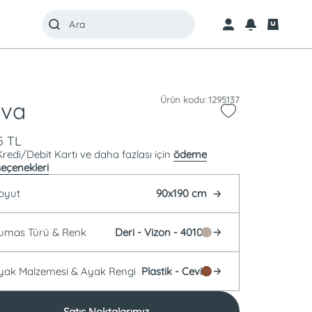
Ürün kodu: 1295137
va
5
TL
Kredi/Debit Kartı ve daha fazlası için
ödeme
seçenekleri
oyut
90x190 cm
Kumas Türü &
Renk
Deri -
Vizon - 40101
Ayak Malzemesi &
Ayak Rengi
Plastik -
Ceviz
Satış Noktalarımız