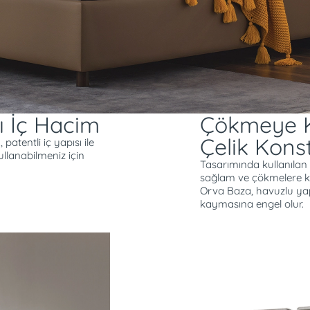
olarak üretilir.
Geniş ve Kullanışlı İç
Kartela ve Renk Seçe
ıklı çelik konstrüksiyonu
Çökmeye Karşı Dayanı
i kullanım imkanı sunar.
lı İç Hacim
Çökmeye K
Çelik Kons
atentli iç yapısı ile
llanabilmeniz için
Tasarımında kullanılan
sağlam ve çökmelere kar
Orva Baza, havuzlu yap
kaymasına engel olur.