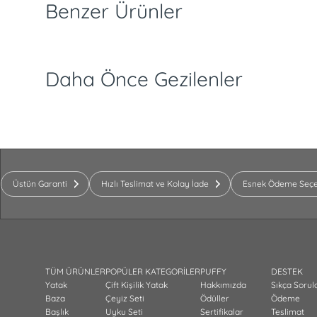
Benzer Ürünler
Daha Önce Gezilenler
Üstün Garanti
Hızlı Teslimat ve Kolay İade
Esnek Ödeme Seçe
TÜM ÜRÜNLER
POPÜLER KATEGORİLER
PUFFY
DESTEK
Yatak
Çift Kişilik Yatak
Hakkımızda
Sıkça Sorul
Baza
Çeyiz Seti
Ödüller
Ödeme
Başlık
Uyku Seti
Sertifikalar
Teslimat