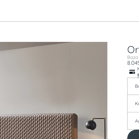
Or
Baza
8.04
B