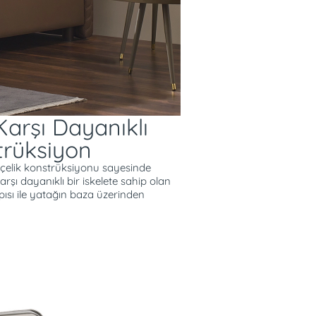
 Hacim
neği
klı Çelik Konstrüksiyon
arşı Dayanıklı
trüksiyon
 çelik konstrüksiyonu sayesinde
şı dayanıklı bir iskelete sahip olan
ısı ile yatağın baza üzerinden