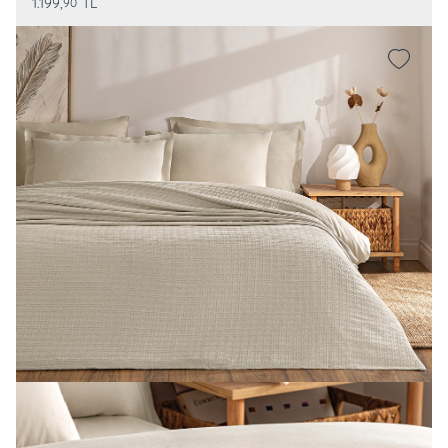
1.199,
TL
90