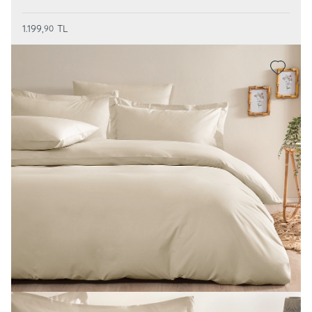
1.199,
TL
90