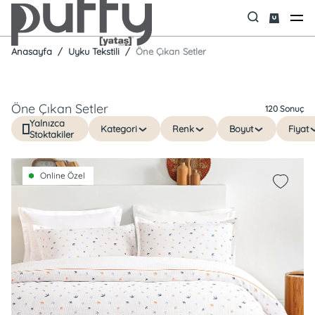
Anasayfa
Uyku Tekstili
Öne Çıkan Setler
Öne Çıkan Setler
120 Sonuç
Yalnızca
Kategori
Renk
Boyut
Fiyat
Stoktakiler
Online Özel