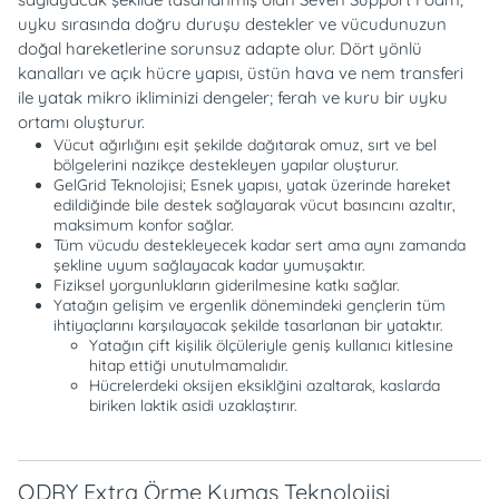
uyku sırasında doğru duruşu destekler ve vücudunuzun
doğal hareketlerine sorunsuz adapte olur. Dört yönlü
kanalları ve açık hücre yapısı, üstün hava ve nem transferi
ile yatak mikro ikliminizi dengeler; ferah ve kuru bir uyku
ortamı oluşturur.
Vücut ağırlığını eşit şekilde dağıtarak omuz, sırt ve bel
bölgelerini nazikçe destekleyen yapılar oluşturur.
GelGrid Teknolojisi; Esnek yapısı, yatak üzerinde hareket
edildiğinde bile destek sağlayarak vücut basıncını azaltır,
maksimum konfor sağlar.
Tüm vücudu destekleyecek kadar sert ama aynı zamanda
şekline uyum sağlayacak kadar yumuşaktır.
Fiziksel yorgunlukların giderilmesine katkı sağlar.
Yatağın gelişim ve ergenlik dönemindeki gençlerin tüm
ihtiyaçlarını karşılayacak şekilde tasarlanan bir yataktır.
Yatağın çift kişilik ölçüleriyle geniş kullanıcı kitlesine
hitap ettiği unutulmamalıdır.
Hücrelerdeki oksijen eksiklğini azaltarak, kaslarda
biriken laktik asidi uzaklaştırır.
QDRY Extra Örme Kumaş Teknolojisi