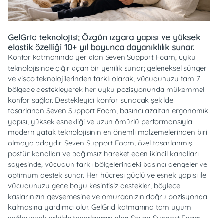
GelGrid teknolojisi; Özgün ızgara yapısı ve yüksek
elastik özelliği 10+ yıl boyunca dayanıklılık sunar.
Konfor katmanında yer alan Seven Support Foam, uyku
teknolojisinde çığır açan bir yenilik sunar; geleneksel sünger
ve visco teknolojilerinden farklı olarak, vücudunuzu tam 7
bölgede destekleyerek her uyku pozisyonunda mükemmel
konfor sağlar. Destekleyici konfor sunacak şekilde
tasarlanan Seven Support Foam, basıncı azaltan ergonomik
yapısı, yüksek esnekliği ve uzun ömürlü performansıyla
modern yatak teknolojisinin en önemli malzemelerinden biri
olmaya adaydır. Seven Support Foam, özel tasarlanmış
postür kanalları ve bağımsız hareket eden ikincil kanalları
sayesinde, vücudun farklı bölgelerindeki basıncı dengeler ve
optimum destek sunar. Her hücresi güçlü ve esnek yapısı ile
vücudunuzu gece boyu kesintisiz destekler, böylece
kaslarınızın gevşemesine ve omurganızın doğru pozisyonda
kalmasına yardımcı olur. GelGrid katmanına tam uyum
sağlayacak şekilde tasarlanmış olan Seven Support Foam,