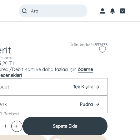
Ürün kodu: 14537433
rit
Takımı
,
TL
90
Kredi/Debit Kartı ve daha fazlası için
ödeme
seçenekleri
oyut
Tek Kişilik
enk
Pudra
ü Rehberi
Sepete Ekle
1