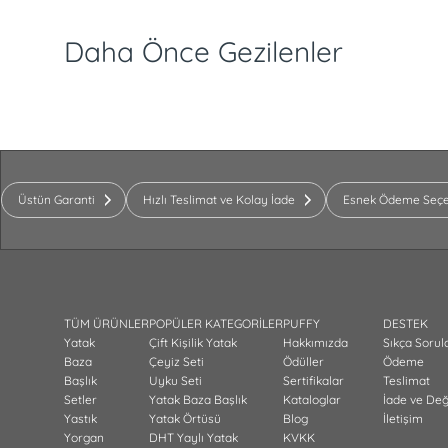
Daha Önce Gezilenler
Üstün Garanti
Hızlı Teslimat ve Kolay İade
Esnek Ödeme Seçe
TÜM ÜRÜNLER
POPÜLER KATEGORİLER
PUFFY
DESTEK
Yatak
Çift Kişilik Yatak
Hakkımızda
Sıkça Sorul
Baza
Çeyiz Seti
Ödüller
Ödeme
Başlık
Uyku Seti
Sertifikalar
Teslimat
Setler
Yatak Baza Başlık
Kataloglar
İade ve De
Yastık
Yatak Örtüsü
Blog
İletişim
Yorgan
DHT Yaylı Yatak
KVKK