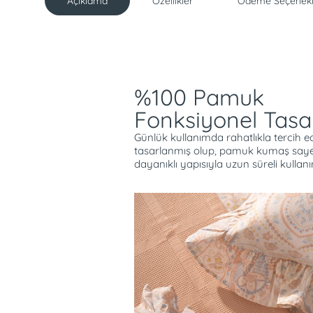
Açıklama
Özellikler
Ödeme Seçenekl
Açıklama
%100 Pamuk
Fonksiyonel Tasa
Günlük kullanımda rahatlıkla tercih ed
tasarlanmış olup, pamuk kumaş saye
dayanıklı yapısıyla uzun süreli kullan