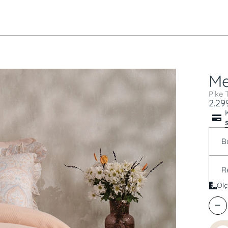
Me
Pike 
2.299
B
R
Ölç