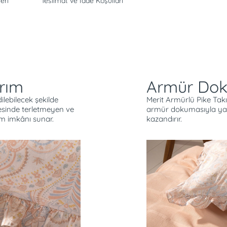
eri
Teslimat ve İade Koşulları
rım
Armür Doku
ilebilecek şekilde
Merit Armürlü Pike Ta
sinde terletmeyen ve
armür dokumasıyla yat
ım imkânı sunar.
kazandırır.