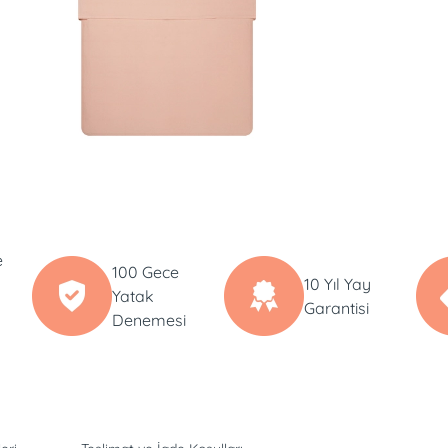
e
100 Gece
10 Yıl Yay
Yatak
Garantisi
Denemesi