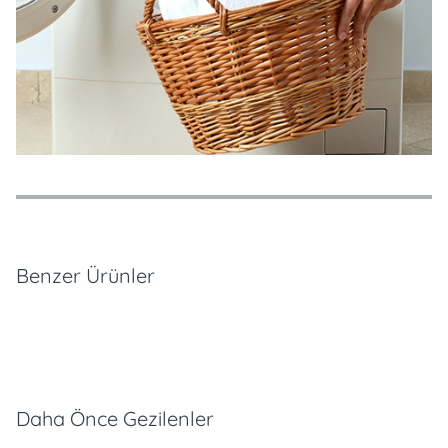
Özellikler
Ödeme Seçenekleri
Teslimat ve İade Koşulları
Benzer Ürünler
Daha Önce Gezilenler