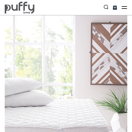
Anasayfa
Yastık & Yorgan & Alez
Alez
Melly