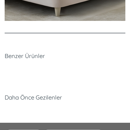
Özellikler
Ödeme Seçenekleri
Teslimat ve İade Koşulları
Benzer Ürünler
Daha Önce Gezilenler