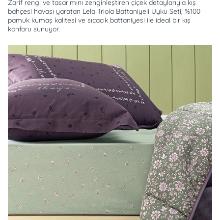
Zarif rengi ve tasarımını zenginleştiren çiçek detaylarıyla kış
bahçesi havası yaratan Lela Triola Battaniyeli Uyku Seti, %100
pamuk kumaş kalitesi ve sıcacık battaniyesi ile ideal bir kış
konforu sunuyor.