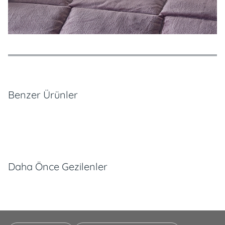
Özellikler
Ödeme Seçenekleri
Teslimat ve İade Koşulları
Benzer Ürünler
Daha Önce Gezilenler