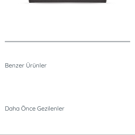
Özellikler
Ödeme Seçenekleri
Teslimat ve İade Koşulları
Benzer Ürünler
Daha Önce Gezilenler