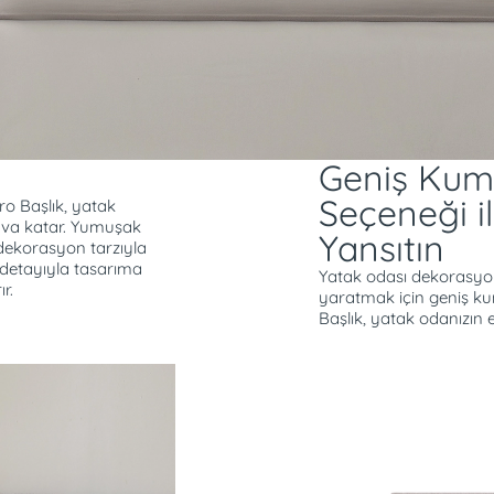
Geniş Kum
Seçeneği il
dro Başlık, yatak
hava katar. Yumuşak
Yansıtın
ü dekorasyon tarzıyla
 detayıyla tasarıma
Yatak odası dekorasyo
ır.
yaratmak için geniş k
Başlık, yatak odanızın 