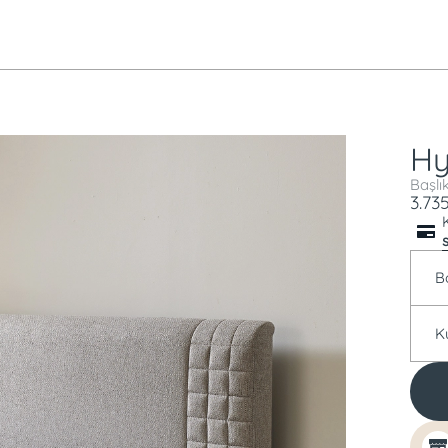
Hy
Başlı
3.73
B