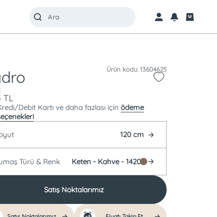
Ürün kodu: 13604625
dro
k
5
TL
Kredi/Debit Kartı ve daha fazlası için
ödeme
seçenekleri
oyut
120 cm
Kumaş Türü &
Renk
Keten -
Kahve - 14201
Satış Noktalarımız
Satış Noktalarımız
Fiyatı Takip Et