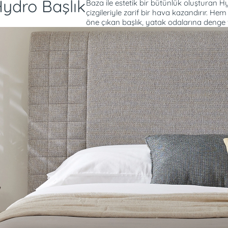
ydro Başlık
Baza ile estetik bir bütünlük oluşturan H
çizgileriyle zarif bir hava kazandırır. 
öne çıkan başlık, yatak odalarına denge 