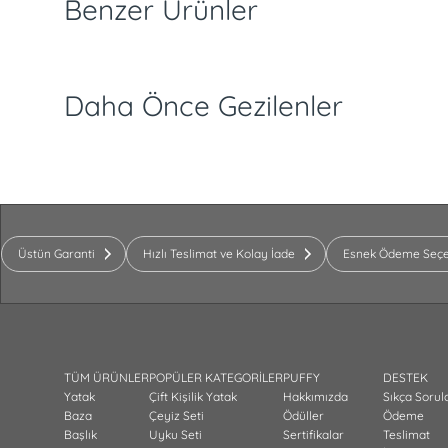
Benzer Ürünler
Daha Önce Gezilenler
Üstün Garanti
Hızlı Teslimat ve Kolay İade
Esnek Ödeme Seçe
TÜM ÜRÜNLER
POPÜLER KATEGORİLER
PUFFY
DESTEK
Yatak
Çift Kişilik Yatak
Hakkımızda
Sıkça Sorul
Baza
Çeyiz Seti
Ödüller
Ödeme
Başlık
Uyku Seti
Sertifikalar
Teslimat