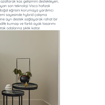
azaltarak kas gelişimini destekleyen,
yan son teknoloji Visco hafızalı
doğal eğrisini korumaya yardımcı
temi sayesinde hybrid çalışma
ine ayrı destek sağlayarak rahat bir
adife kumaşı ve farklı ayak tasarımı
tak odalarına şıklık katar.
ek kalmadan uzun yıllar
.
 yardımcı olur.
uyku sırasındaki dönüş
enmemelerini sağlar.
engellemeye yardımcı olur.
 Hacim