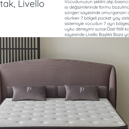
ak, Livello
Vücudunuzun şeklini alıp basıncı 
ısı değişimlerinde formu bozulma
süngeri sayesinde omurganızın 
olurken 7 bölgeli pocket yay sis
sistemiyle vücudun 7 ayrı bölges
uyku deneyimi sunar.Özel fitilli k
sayesinde Livello Başlıklı Baza ya
muarlı çıkarılıp
Yatağı çevirmeye ger
kullanım imkanı sağlar
izleme kolaylığı
Sağlıklı kas gelişimine
Eşlerin birbirlerinin 
 de yıkanabilir ve kuru
hareketlerinden etkil
eknolojisi sayesinde
Kötü koku oluşumunu 
la birlikte, içinde
Geniş ve Kullanışlı İç