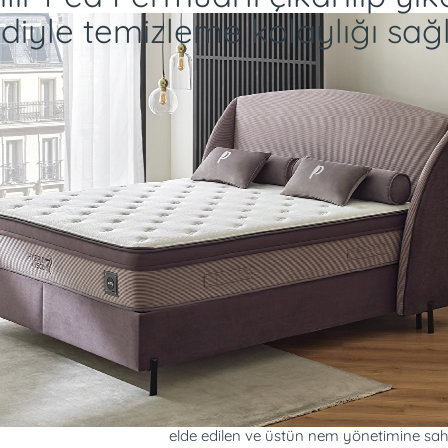
diyle temizleme kolaylığı sağl
Çevreye duyarlı süreçlerle sürdürülebili
elde edilen ve üstün nem yönetimine sahi