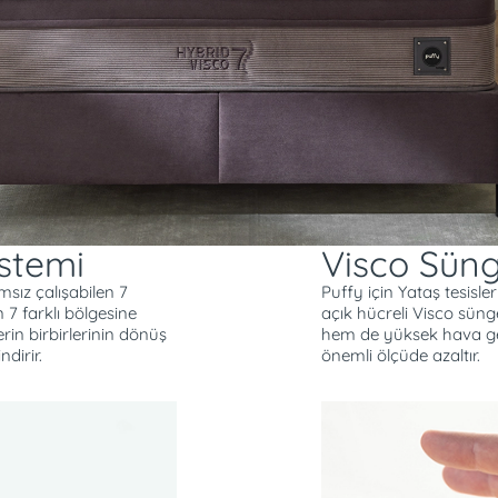
süller aralanır ve
Robot Süpürgelere U
e, probiyotikler yatağın
rtamdaki alerjenleri
e kumaşı ile zengin bir
lıklı Baza, çok yönlü ve
ı sunuyor. Güçlü bir estetik
ı Baza, yatak odalarını göz
istemi
Visco Sün
msız çalışabilen 7
Puffy için Yataş tesisl
 7 farklı bölgesine
açık hücreli Visco sün
in birbirlerinin dönüş
hem de yüksek hava geç
dirir.
önemli ölçüde azaltır.