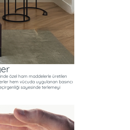
yumlu
ger
erinde özel ham maddelerle üretilen
gerler hem vücuda uygulanan basıncı
irgenliği sayesinde terlemeyi