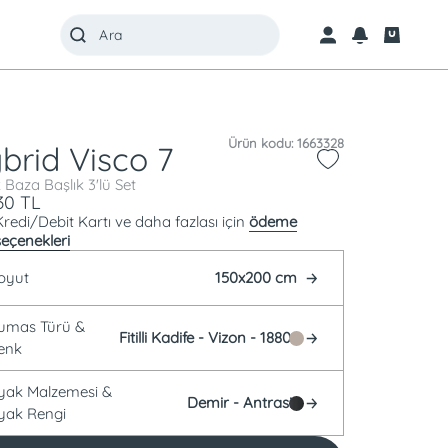
Ürün kodu: 1663328
brid Visco 7
 Baza Başlık 3'lü Set
30
TL
Kredi/Debit Kartı ve daha fazlası için
ödeme
seçenekleri
oyut
150x200 cm
Kumas Türü &
Fitilli Kadife -
Vizon - 18801
enk
Ayak Malzemesi &
Demir -
Antrasit
yak Rengi