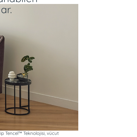
ar.
rlik gözetilen ağaç kaynaklarından
p Tencel™ Teknolojisi, vücut