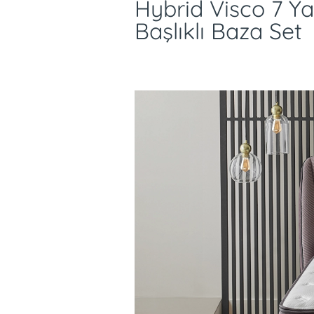
Hybrid Visco 7 Yat
Başlıklı Baza Set
Hybrid Visco 7 Yatak, fer
yıkanabilen pediyle tem
sunar.
Fermuarlı çıkarılabilir ped 30 °C
temizleme yapılabilir. Purotex t
vücudunuzun kumaşa dokunmasıy