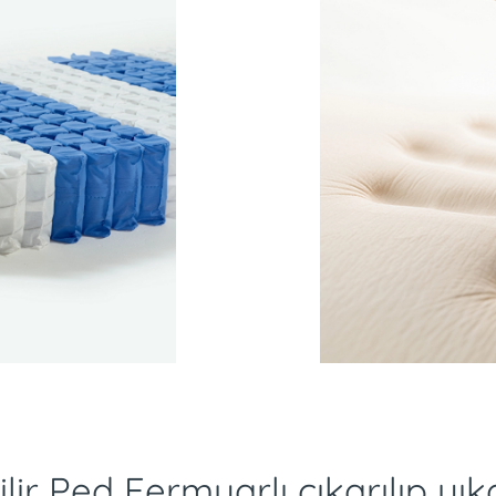
lir Ped Fermuarlı çıkarılıp yı