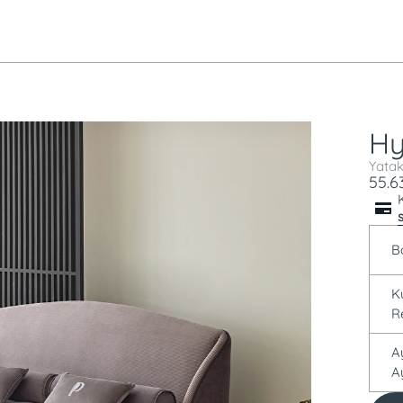
Hy
Yatak
55.6
B
R
A