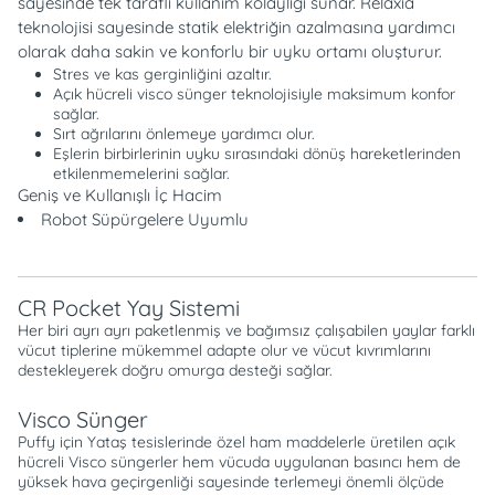
sayesinde tek taraflı kullanım kolaylığı sunar. Relaxia
teknolojisi sayesinde statik elektriğin azalmasına yardımcı
olarak daha sakin ve konforlu bir uyku ortamı oluşturur.
Stres ve kas gerginliğini azaltır.
Açık hücreli visco sünger teknolojisiyle maksimum konfor
sağlar.
Sırt ağrılarını önlemeye yardımcı olur.
Eşlerin birbirlerinin uyku sırasındaki dönüş hareketlerinden
etkilenmemelerini sağlar.
Geniş ve Kullanışlı İç Hacim
Robot Süpürgelere Uyumlu
CR Pocket Yay Sistemi
Her biri ayrı ayrı paketlenmiş ve bağımsız çalışabilen yaylar farklı
vücut tiplerine mükemmel adapte olur ve vücut kıvrımlarını
destekleyerek doğru omurga desteği sağlar.
Visco Sünger
Puffy için Yataş tesislerinde özel ham maddelerle üretilen açık
hücreli Visco süngerler hem vücuda uygulanan basıncı hem de
yüksek hava geçirgenliği sayesinde terlemeyi önemli ölçüde