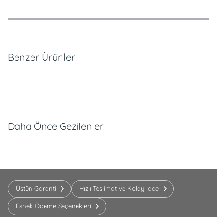
Özellikler
Ödeme Seçenekleri
Teslimat ve İade Koşulları
Benzer Ürünler
Daha Önce Gezilenler
Üstün Garanti
Hızlı Teslimat ve Kolay İade
Esnek Ödeme Seçenekleri