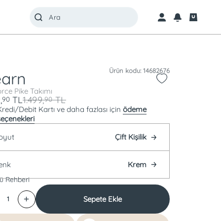
Ürün kodu: 14682676
arn
rce Pike Takımı
,
TL
1.499,
TL
90
90
Kredi/Debit Kartı ve daha fazlası için
ödeme
seçenekleri
oyut
Çift Kişilik
enk
Krem
ü Rehberi
Sepete Ekle
1