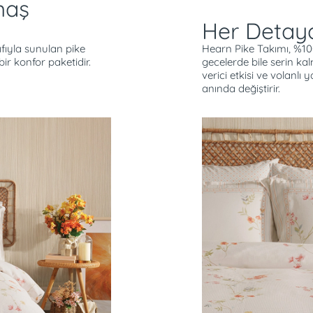
maş
Her Detay
ılıfıyla sunulan pike
Hearn Pike Takımı, %1
bir konfor paketidir.
gecelerde bile serin ka
verici etkisi ve volanlı y
anında değiştirir.