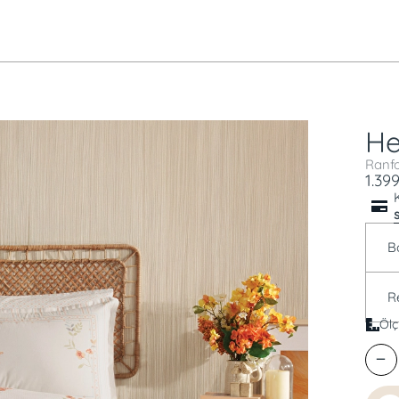
He
Ranfo
1.399
B
R
Ölç