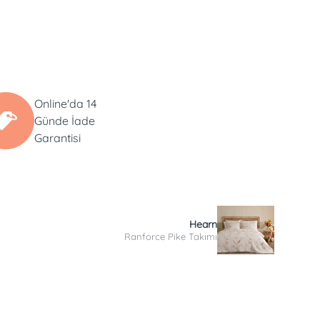
Online'da 14
Günde İade
Garantisi
Hearn
Ranforce Pike Takımı