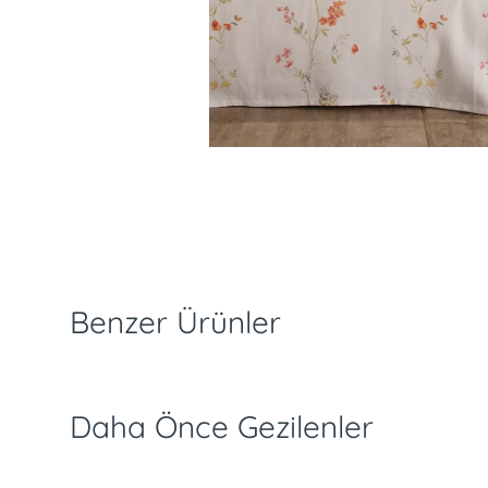
slimat ve İade Koşulları
Ödeme Seçenekleri
Özellikler
Benzer Ürünler
Daha Önce Gezilenler