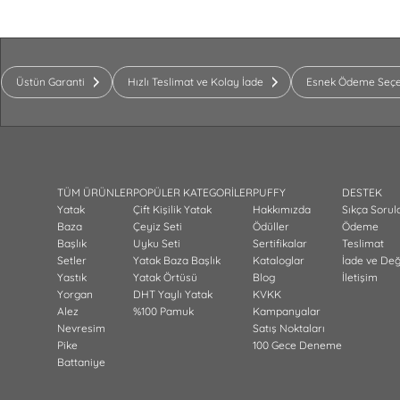
Üstün Garanti
Hızlı Teslimat ve Kolay İade
Esnek Ödeme Seçe
TÜM ÜRÜNLER
POPÜLER KATEGORİLER
PUFFY
DESTEK
Yatak
Çift Kişilik Yatak
Hakkımızda
Sıkça Sorul
Baza
Çeyiz Seti
Ödüller
Ödeme
Başlık
Uyku Seti
Sertifikalar
Teslimat
Setler
Yatak Baza Başlık
Kataloglar
İade ve De
Yastık
Yatak Örtüsü
Blog
İletişim
Yorgan
DHT Yaylı Yatak
KVKK
Alez
%100 Pamuk
Kampanyalar
Nevresim
Satış Noktaları
Pike
100 Gece Deneme
Battaniye