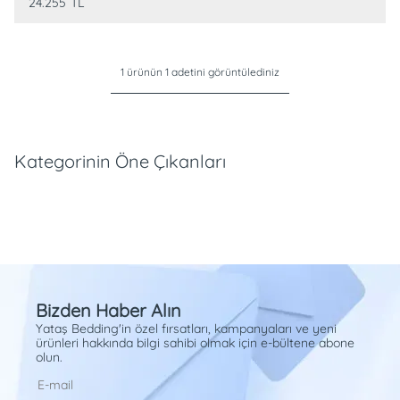
24.255
TL
1 ürünün 1 adetini görüntülediniz
Kategorinin Öne Çıkanları
Bizden Haber Alın
Yataş Bedding'in özel fırsatları, kampanyaları ve yeni
ürünleri hakkında bilgi sahibi olmak için e-bültene abone
olun.