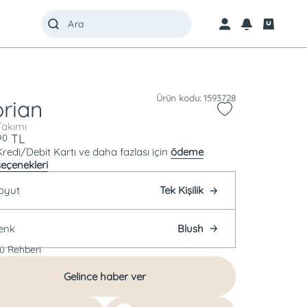
Ürün kodu: 1593728
orian
Takımı
TL
90
Kredi/Debit Kartı ve daha fazlası için
ödeme
seçenekleri
oyut
Tek Kişilik
enk
Blush
ü Rehberi
Gelince haber ver