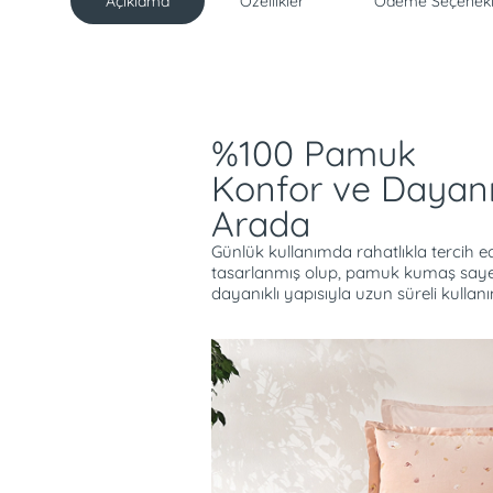
Açıklama
Özellikler
Ödeme Seçenekl
Açıklama
%100 Pamuk
Konfor ve Dayanık
Arada
Günlük kullanımda rahatlıkla tercih ed
tasarlanmış olup, pamuk kumaş saye
dayanıklı yapısıyla uzun süreli kullan