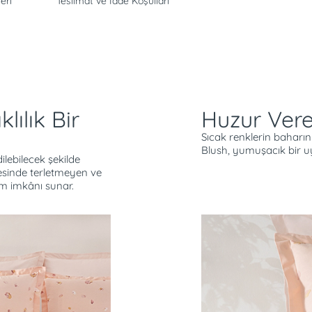
eri
Teslimat ve İade Koşulları
lılık Bir
Huzur Vere
Sıcak renklerin baharın 
Blush, yumuşacık bir 
ilebilecek şekilde
sinde terletmeyen ve
ım imkânı sunar.