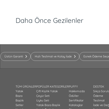
Daha Önce Gezilenler
Üstün Garanti
Hızlı Teslimat ve Kolay İade
Esnek Ödeme Seçe
TÜM ÜRÜNLER
POPÜLER KATEGORİLER
PUFFY
DESTEK
Yatak
Çift Kişilik Yatak
Hakkımızda
Sıkça Sorul
Baza
Çeyiz Seti
Ödüller
Ödeme
Başlık
Uyku Seti
Sertifikalar
Teslimat
Setler
Yatak Baza Başlık
Kataloglar
İade ve De