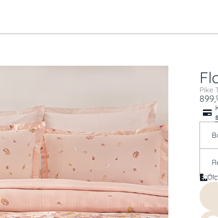
Fl
Pike 
899,
B
R
Ölç